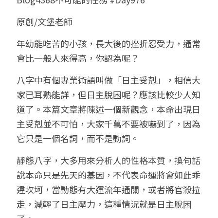
小兒命名
站長精選
陽宅視頻
八字進階班
《十神高階實戰錄》完整典藏版
與我預約
科學八字推理1
原創/文堡老師
臉書生活
線上直播
八字中階班
科學八字推理PDF
年幼能吃苦的小孩，長大後的挫折忍受力，通常
科學八字推理2
批命預約
登錄
/
註冊
會比一般人來得高，你認為呢？
好書推廌
自我挑戰
八字高階班
八字批命
科學八字推理3
上課預約
搜索
八字中有個專業術語叫做「日主受剋」，相信大
五人實戰班
小兒命名
科學八字輕鬆學
常見問題
繁體中文
家已耳熟能詳，但日主脫困呢？應該比較少人知
道了。本篇文章將陳述一個新觀念，本命出現日
五行計算初階班
輕鬆學會科學八字推理
FB粉絲頁
0938617837
繁體中文
主受剋並不可怕，大家千萬不要被嚇到了，因為
support@p8zicourse.com
五行計算高階班
它只是一個名詞，而不是動詞。
團隊訓練營
靜態八字，大多用來分析人的性格本質，換句話
說本命只是先天的基因，不代表命運將會如此乖
五行八字線上班
違坎坷，當動態有大運流年通關，或者將官殺拉
走，減輕了日主壓力，這種情況就是日主脫困