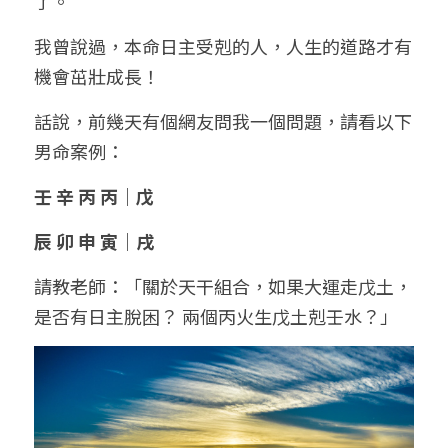
了。
我曾說過，本命日主受剋的人，人生的道路才有
機會茁壯成長！
話說，前幾天有個網友問我一個問題，請看以下
男命案例：
壬 辛 丙 丙｜戊
辰 卯 申 寅｜戌
請教老師：「關於天干組合，如果大運走戊土，
是否有日主脫困？ 兩個丙火生戊土剋壬水？」