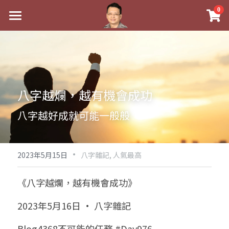
×
0
商品分類
最新消息
八字線上完整班
關於我
科學八字推理PDF
實體經營
八字越爛，越有機會成功
《十神高階實戰錄》完整典藏版
課程介紹
祖傳命理
八字越好成就可能一般般
1美元超值PDF
手工印鑑
Blog
五行八字學
學生紅利課程
·
後天派陽宅
試閱專區
黃金會員專區
2023年5月15日
八字雜記,
人氣最高
團隊教練訓練營
八字雜記
線上學苑
Podcast聽書
《八字越爛，越有機會成功》
Podcast聽書
心靈成長
團隊訓練營
命理商城
八字初階班1
2023年5月16日 · 八字雜記
八字線上批命
人氣最高
八字視頻
八字初階班2
我的著作
八字完整班
Blog4368不可能的任務 #Day976