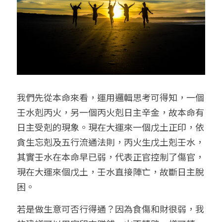
我們先從本命來看，運用邏輯思考可得知，一個
壬水剋丙火，另一個丙火剋日主辛金，故本命有
日主受剋的現象。現在大運來一個戊土正印，依
貪生忘剋及五行流通法則，丙火生戊土剋壬水，
其實壬水在本命早已弱，代表正官控制了傷官，
現在大運來個戊土，壬水直接陣亡，故斷日主脫
困。
若是做生意可否行得通？因為食傷和財很弱，我