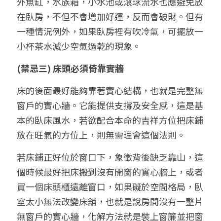
外魚缸，水族箱，小水池或滾球流水也應避免放
在臥房，不但不會增加好運，反而會破財。但有
一種情況例外，如果臥房裡有吹冷氣，可擺放一
小杯茶水減少空氣過乾的現象。
(禁忌三) 床頭必須倚靠實牆
床的後面最好能夠靠著實心結構，也就是完整無
窗戶的實心牆。它能提供支撐及安全感，這是基
本的臥床風水，若欲配合本命的吉祥方位把床鋪
放在旺氣的方位上，則無需理會這個法則。
若床鋪正好位於窗口下，象徵背後缺乏靠山，這
個時候最好把床搬到沒有開窗的實心牆上，或者
買一個床頭櫃遠離窗口，如果礙於空間格局，臥
室太小無法改變床舖，也就是說房間沒有一整片
無窗戶的實心牆，化解方法就是裝上窗簾並把窗