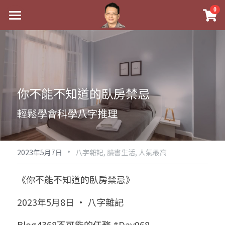
×
0
商品分類
最新消息
八字線上完整班
關於我
科學八字推理PDF
實體經營
你不能不知道的臥房禁忌
《十神高階實戰錄》完整典藏版
課程介紹
祖傳命理
輕鬆學會科學八字推理
1美元超值PDF
手工印鑑
Blog
五行八字學
學生紅利課程
·
後天派陽宅
試閱專區
黃金會員專區
2023年5月7日
八字雜記,
臉書生活,
人氣最高
團隊教練訓練營
八字雜記
線上學苑
Podcast聽書
《你不能不知道的臥房禁忌》
Podcast聽書
心靈成長
團隊訓練營
命理商城
八字初階班1
2023年5月8日 · 八字雜記
八字線上批命
人氣最高
八字視頻
八字初階班2
我的著作
八字完整班
Blog4368不可能的任務 #Day968