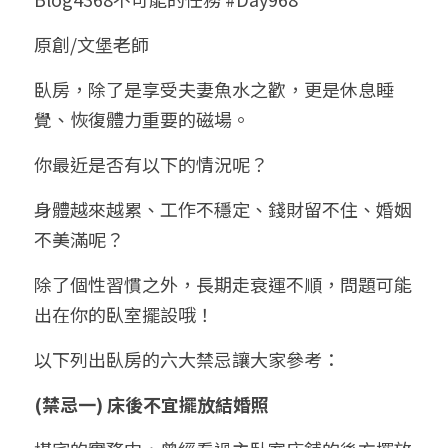
小兒命名
站長精選
陽宅視頻
八字進階班
《十神高階實戰錄》完整典藏版
與我預約
科學八字推理1
原創/文堡老師
臉書生活
線上直播
八字中階班
科學八字推理PDF
臥房，除了是享受夫妻魚水之歡，更是休息睡
科學八字推理2
批命預約
登錄
/
註冊
覺、恢復體力重要的磁場。
好書推廌
自我挑戰
八字高階班
八字批命
科學八字推理3
上課預約
搜索
你最近是否有以下的情況呢？
五人實戰班
小兒命名
科學八字輕鬆學
常見問題
繁體中文
身體越來越累、工作不穩定、錢財留不住、婚姻
五行計算初階班
輕鬆學會科學八字推理
FB粉絲頁
0938617837
繁體中文
不美滿呢？
support@p8zicourse.com
五行計算高階班
除了個性習慣之外，長期走衰運不順，問題可能
出在你的臥室擺設哦！
團隊訓練營
以下列出臥房的六大禁忌讓大家參考：
五行八字線上班
(禁忌一) 床後不宜擺放結婚照