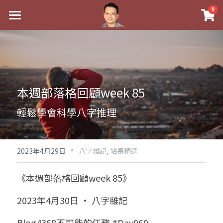
×
0
商品分類
最新消息
八字線上完整班
關於我
科學八字推理PDF
實體經營
本週部落格回顧week 85
《十神高階實戰錄》完整典藏版
課程介紹
祖傳命理
輕鬆學會科學八字推理
1美元超值PDF
手工印鑑
Blog
五行八字學
學生紅利課程
·
後天派陽宅
試閱專區
黃金會員專區
2023年4月29日
八字雜記,
站長精選
團隊教練訓練營
八字雜記
線上學苑
Podcast聽書
《本週部落格回顧week 85》
Podcast聽書
心靈成長
團隊訓練營
命理商城
八字初階班1
2023年4月30日 · 八字雜記
八字線上批命
人氣最高
八字視頻
八字初階班2
我的著作
八字完整班
Blog4368不可能的任務 #Day960