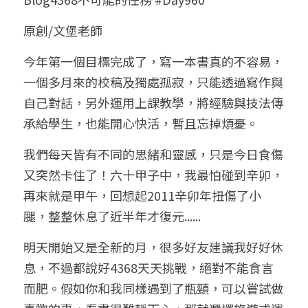
小兒命名
站長精選
陽宅視頻
八字進階班
《十神高階實戰錄》完整典藏版
與我預約
科學八字推理1
原創/文
堡老師
臉書生活
線上直播
八字中階班
科學八字推理PDF
今年第一個目標完成了，寫一本書真的不容易，
科學八字推理2
批命預約
登錄
/
註冊
一個多月來的校稿及獨處孤寂，只能透過寫作與
好書推廌
自我挑戰
八字高階班
八字批命
科學八字推理3
上課預約
搜索
自己對話，另外運用上課教學，將經驗與技法傳
承給學生，也能開心快活，暫且忘掉煩憂。
五人實戰班
小兒命名
科學八字輕鬆學
常見問題
繁體中文
我們每天皆有不同的思緒和靈感，只是今日食傷
五行計算初階班
輕鬆學會科學八字推理
FB粉絲頁
0938617837
繁體中文
又突然卡住了！六十甲子中，我最怕碰到辛卯，
support@p8zicourse.com
五行計算高階班
再來就是甲午，回想起2011辛卯年扭傷了小
腿，整整休息了近半年才復元......
團隊訓練營
明天開始又是全新的月，很多好友建議我好好休
五行八字線上班
息，不過都說好4368天天挑戰，絕對不能食言
而肥。假如你和我同樣遇到了瓶頸，可以嘗試做