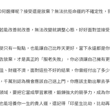
如何選擇呢？接受還是放棄？無法抗拒命運的不確定性，
了，若能改善就改善，無法改變就調整心態，好好面對並接
！
，即使只有一點點，也能讓自己比昨天更好，當下永遠都是
就宣告放棄，才是真正的「服老失敗」，你必須讓自己擁有
緣不佳、財運不濟，面對這些不好的結果，你曾經付出了多
能力，千萬別認為機會應該自己送上門，你應該主動出擊去
那個領域，要把它當成學習累積，鍛鍊強大的競爭力，成為
緣，也能培養你一生的貴人運，還記得「印星生比劫，比劫