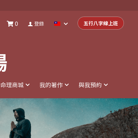
0
0
登錄
五行八字線上班
五行八字線上班
登錄
場
場
命理商城
命理商城
我的著作
我的著作
與我預約
與我預約