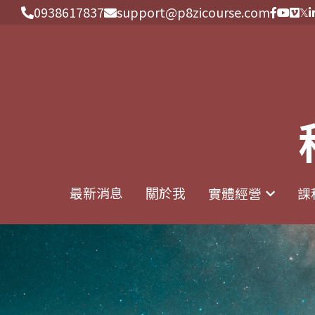
0938617837
0938617837
support@p8zicourse.com
support@p8zicourse.com
最新消息
最新消息
關於我
關於我
實體經營
實體經營
課
課