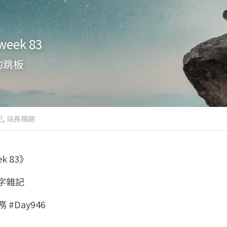
ek 83
的跳板
,
站長精選
 83》
八字雜記
 #Day946