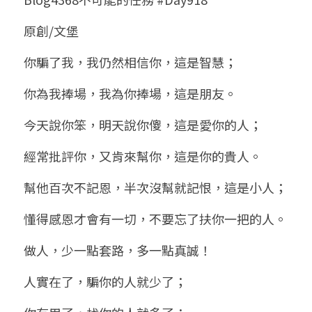
小兒命名
站長精選
陽宅視頻
八字進階班
《十神高階實戰錄》完整典藏版
與我預約
科學八字推理1
原創/文堡
臉書生活
線上直播
八字中階班
科學八字推理PDF
你騙了我，我仍然相信你，這是智慧；
科學八字推理2
批命預約
登錄
/
註冊
好書推廌
自我挑戰
八字高階班
你為我捧場，我為你捧場，這是朋友。
八字批命
科學八字推理3
上課預約
搜索
今天說你笨，明天說你傻，這是愛你的人；
五人實戰班
小兒命名
科學八字輕鬆學
常見問題
繁體中文
經常批評你，又肯來幫你，這是你的貴人。
五行計算初階班
輕鬆學會科學八字推理
FB粉絲頁
0938617837
繁體中文
幫他百次不記恩，半次沒幫就記恨，這是小人；
support@p8zicourse.com
五行計算高階班
懂得感恩才會有一切，不要忘了扶你一把的人。
團隊訓練營
做人，少一點套路，多一點真誠！
五行八字線上班
人實在了，騙你的人就少了；