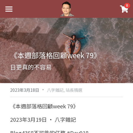
×
0
商品分類
最新消息
八字線上完整班
關於我
科學八字推理PDF
實體經營
《本週部落格回顧week 79》
《十神高階實戰錄》完整典藏版
課程介紹
祖傳命理
日更真的不容易
1美元超值PDF
手工印鑑
Blog
五行八字學
學生紅利課程
·
後天派陽宅
試閱專區
黃金會員專區
2023年3月18日
八字雜記,
站長精選
團隊教練訓練營
八字雜記
線上學苑
Podcast聽書
《本週部落格回顧week 79》
Podcast聽書
心靈成長
團隊訓練營
命理商城
八字初階班1
2023年3月19日 · 八字雜記
八字線上批命
人氣最高
八字視頻
八字初階班2
我的著作
八字完整班
Blog4368不可能的任務 #Day918