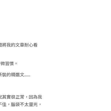
間將我的文章耐心看
的微習慣。
選文......
況其實很正常，因為我
不佳，腦袋不太靈光，