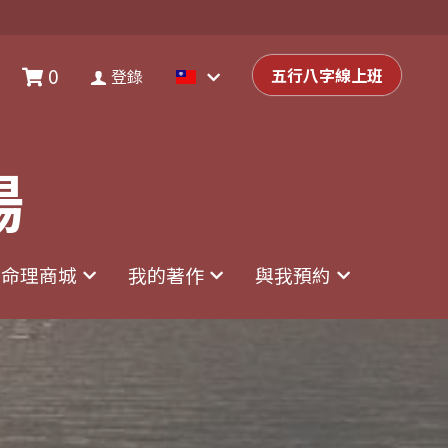
0
0
登錄
五行八字線上班
五行八字線上班
登錄
場
場
命理商城
命理商城
我的著作
我的著作
與我預約
與我預約