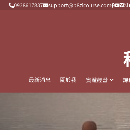
0938617837
0938617837
support@p8zicourse.com
support@p8zicourse.com
最新消息
最新消息
關於我
關於我
實體經營
實體經營
課
課