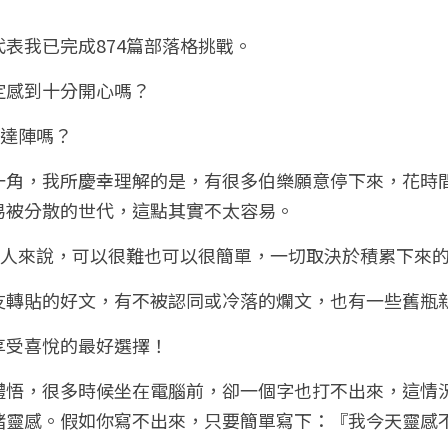
表我已完成874篇部落格挑戰。
定感到十分開心嗎？
章達陣嗎？
一角，我所慶幸理解的是，有很多伯樂願意停下來，花時
易被分散的世代，這點其實不太容易。
多人來說，可以很難也可以很簡單，一切取決於積累下來
轉貼的好文，有不被認同或冷落的爛文，也有一些舊瓶新裝的精
享受喜悅的最好選擇！
體悟，很多時候坐在電腦前，卻一個字也打不出來，這情
緒靈感。假如你寫不出來，只要簡單寫下：『我今天靈感