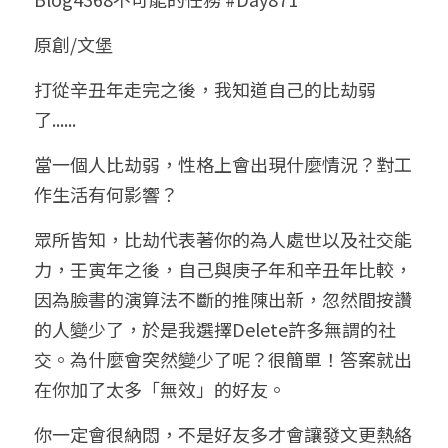
小兒命名
站長精選
陽宅視頻
八字進階班
《十神高階實戰錄》完整典藏版
與我預約
科學八字推理1
原創/文堡
臉書生活
線上直播
八字中階班
科學八字推理PDF
打從辛丑年走完之後，我知道自己的比劫弱
科學八字推理2
批命預約
登錄
/
註冊
了......
好書推廌
自我挑戰
八字高階班
八字批命
科學八字推理3
上課預約
搜索
當一個人比劫弱，性格上會出現什麼情況？對工
五人實戰班
小兒命名
科學八字輕鬆學
常見問題
繁體中文
作生活有何影響？
五行計算初階班
輕鬆學會科學八字推理
FB粉絲頁
0938617837
繁體中文
眾所皆知，比劫代表著你的為人處世以及社交能
力，壬寅年之後，自己與庚子年和辛丑年比較，
support@p8zicourse.com
五行計算高階班
因為臉書的演算法不斷的推陳出新，忽然間按讚
團隊訓練營
的人變少了，於是我選擇Delete許多無謂的社
交。為什麼會突然變少了呢？很簡單！答案就出
五行八字線上班
在你加了太多「無效」的好友。
你一定會很納悶，不是好友多才會讓發文更熱絡