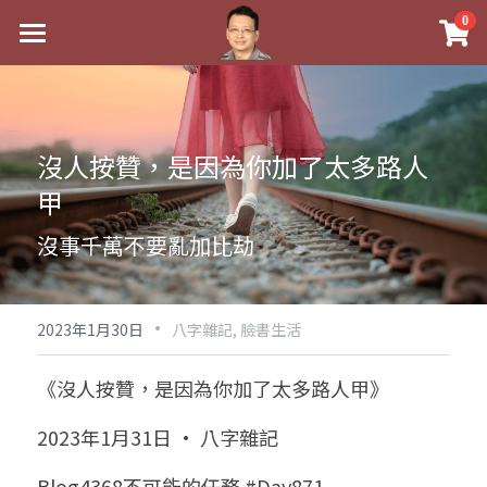
×
0
商品分類
最新消息
八字線上完整班
關於我
沒人按贊，是因為你加了太多路人
科學八字推理PDF
實體經營
甲
《十神高階實戰錄》完整典藏版
課程介紹
祖傳命理
沒事千萬不要亂加比劫
1美元超值PDF
手工印鑑
Blog
五行八字學
學生紅利課程
·
後天派陽宅
試閱專區
黃金會員專區
2023年1月30日
八字雜記,
臉書生活
團隊教練訓練營
八字雜記
線上學苑
Podcast聽書
《沒人按贊，是因為你加了太多路人甲》
Podcast聽書
心靈成長
團隊訓練營
命理商城
八字初階班1
2023年1月31日 · 八字雜記
八字線上批命
人氣最高
八字視頻
八字初階班2
我的著作
八字完整班
Blog4368不可能的任務 #Day871