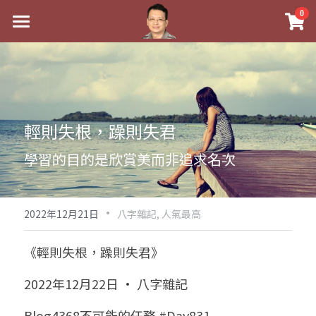
×
0
商品分類
最新消息
八字線上完整班
關於我
科學八字推理PDF
實體經營
輕則失根，躁則失君
《十神高階實戰錄》完整典藏版
課程介紹
祖傳命理
學習的目的是欣賞美而非追求名次
1美元超值PDF
手工印鑑
Blog
五行八字學
學生紅利課程
·
後天派陽宅
試閱專區
黃金會員專區
2022年12月21日
八字雜記,
人氣最高
團隊教練訓練營
八字雜記
線上學苑
Podcast聽書
《輕則失根，躁則失君》
Podcast聽書
心靈成長
團隊訓練營
命理商城
八字初階班1
2022年12月22日 · 八字雜記
八字線上批命
人氣最高
八字視頻
八字初階班2
我的著作
八字完整班
Blog4368不可能的任務 #Day831