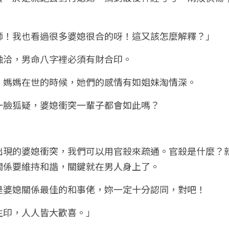
師！我也看過很多婆媳很合的呀！這又該怎麼解釋？」
融洽，男命八字裡必須有財合印。
，媽媽在世的時候，她們的感情有如姐妹淘情深。
一臉狐疑，婆媳衝突一輩子都會如此嗎？
出現的婆媳衝突，我們可以用官殺來疏通。官殺是什麼？
關係要維持和諧，關鍵就在男人身上了。
是婆媳關係最佳的和事佬，妳一定十分認同，對吧！
生印，人人皆大歡喜。」