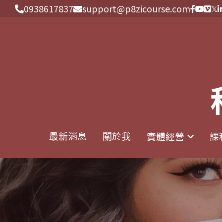
0938617837
0938617837
support@p8zicourse.com
support@p8zicourse.com
最新消息
最新消息
關於我
關於我
實體經營
實體經營
課
課