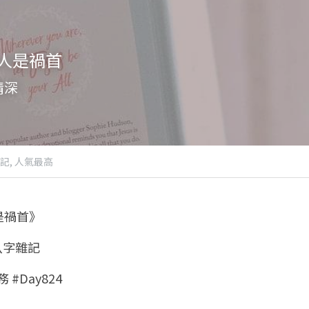
人是禍首
情深
記,
人氣最高
是禍首》
 八字雜記
 #Day824