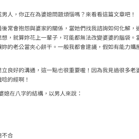
或男人，你正在為婆媳問題煩惱嗎？來看看這篇文章吧！
婚後常會抱怨與婆家的關係，當她們找我諮詢如何化解，
思想，就算妳花上一輩子，可能都無法改變婆婆的腦袋。
讓妳的老公當夾心餅干。一般我都會建議，假如有能力購
建立良好的溝通，這一點也很重要喔！因為我見過很多老
難唸的經啊！
下婆媳在八字的結構，以男人來說：
媳不合