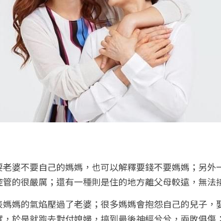
要老婆不要自己的媽媽，也可以解釋要錢不要媽媽；另外
控管的很嚴厲；還有一種則是住的地方離父母較遠，無法
表媽媽的氣焰壓過了老婆；很多媽媽會抱怨自己的兒子，
實，於是就跑去對付媳婦，搞到最後神經兮兮，兩敗俱傷