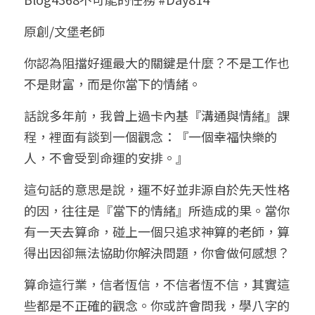
小兒命名
站長精選
陽宅視頻
八字進階班
《十神高階實戰錄》完整典藏版
與我預約
科學八字推理1
原創/文堡老師
臉書生活
線上直播
八字中階班
科學八字推理PDF
你認為阻擋好運最大的關鍵是什麼？不是工作也
科學八字推理2
批命預約
登錄
/
註冊
不是財富，而是你當下的情緒。
好書推廌
自我挑戰
八字高階班
八字批命
科學八字推理3
上課預約
搜索
話說多年前，我曾上過卡內基『溝通與情緒』課
五人實戰班
小兒命名
科學八字輕鬆學
常見問題
繁體中文
程，裡面有談到一個觀念：『一個幸福快樂的
人，不會受到命運的安排。』
五行計算初階班
輕鬆學會科學八字推理
FB粉絲頁
0938617837
繁體中文
這句話的意思是說，運不好並非源自於先天性格
support@p8zicourse.com
五行計算高階班
的因，往往是『當下的情緒』所造成的果。當你
團隊訓練營
有一天去算命，碰上一個只追求神算的老師，算
得出因卻無法協助你解決問題，你會做何感想？
五行八字線上班
算命這行業，信者恆信，不信者恆不信，其實這
些都是不正確的觀念。你或許會問我，學八字的