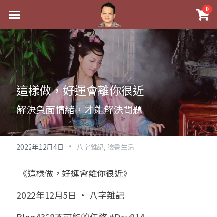
×
0
商品分類
最新消息
八字線上完整班
關於我
科學八字推理PDF
實體經營
這樣做，好運會離你很近
《十神高階實戰錄》完整典藏版
課程介紹
祖傳命理
解決負面情緒，才能解決問題
1美元超值PDF
手工印鑑
Blog
五行八字學
學生紅利課程
·
後天派陽宅
試閱專區
黃金會員專區
2022年12月4日
八字雜記,
臉書生活
團隊教練訓練營
八字雜記
線上學苑
Podcast聽書
 《這樣做，好運會離你很近》
Podcast聽書
心靈成長
團隊訓練營
命理商城
八字初階班1
2022年12月5日 · 八字雜記
八字線上批命
人氣最高
八字視頻
八字初階班2
我的著作
八字完整班
Blog4368不可能的任務 #Day814