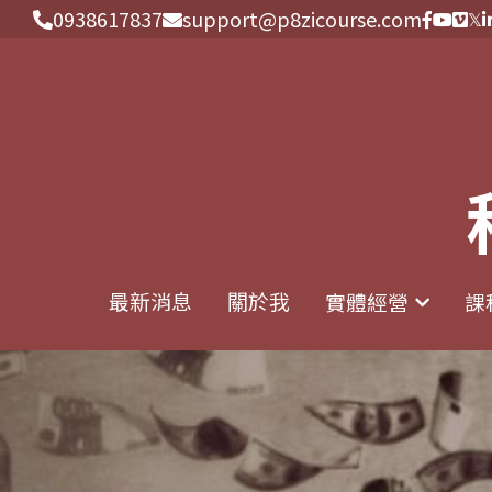
0938617837
0938617837
support@p8zicourse.com
support@p8zicourse.com
最新消息
最新消息
關於我
關於我
實體經營
實體經營
課
課