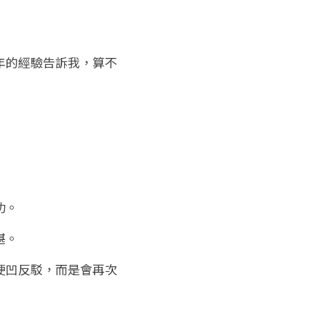
年的經驗告訴我，算不
功。
堪。
硬凹反駁，而是會再次