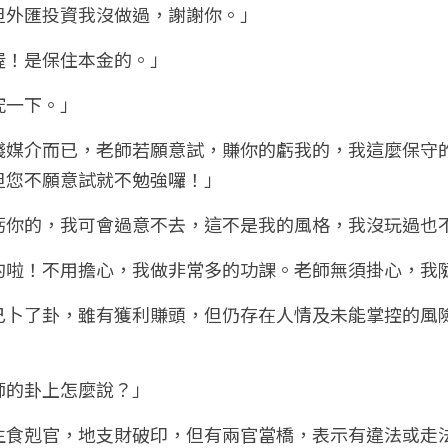
但外匯投資我沒做過，謝謝你。」
喔！是保住本金的。」
究一下。」
錢媒介而已，老師若願意試，賺你的虧我的，我這麼保守
但您不願意試就不勉強囉！」
虧你的，我可會過意不去，這不是我的風格，我沒玩過也
的啦！不用擔心，我做非常多的功課。老師無須掛心，我
己卜了卦，雖有獲利賺頭，但仍存在人情及未能掌控的風
師的卦上怎麼說？」
生食剋官，地支財破印，但有兩官當橋，表示有違法或走