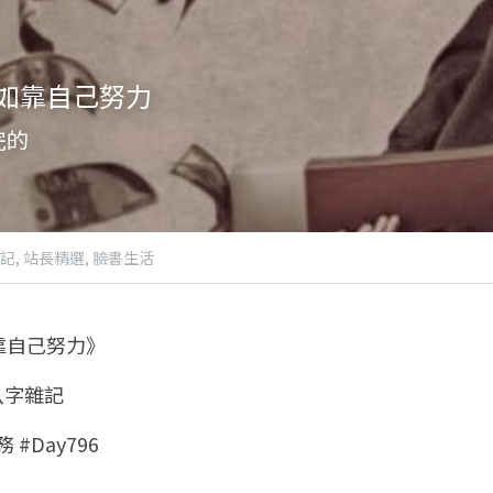
如靠自己努力
完的
記,
站長精選,
臉書生活
靠自己努力》
八字雜記 
 #Day796