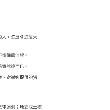
的人，怎麼會這麼大
不懂細節流程。」
隨意說說而已。」
險，謝謝妳提供的資
法律漏洞；地支戌土被