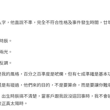
八字，他直說不準，完全不符合性格及事件發生時間，廿
：
生時辰。
很兩光。
唱反調。
是我的風格，百分之百準度是唬爛，但有七成準確是基本
還是有碰過，他們來的目的，不是要算命，而是要讓你難
，出生時辰搞不清楚，當客戶跟我說沒這回事時，我不會
校正真太陽時。