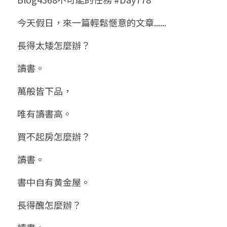
小兒命名
站長精選
陽宅視頻
八字進階班
《十神高階實戰錄》完整典藏版
與我預約
科學八字推理1
今天假日，來一篇輕鬆愜意的文章......
臉書生活
線上直播
八字中階班
科學八字推理PDF
長得太矮怎麼辦？
科學八字推理2
批命預約
登錄
/
註冊
好書推廌
自我挑戰
八字高階班
讀書。
八字批命
科學八字推理3
上課預約
搜索
萬般皆下品，
五人實戰班
小兒命名
科學八字輕鬆學
常見問題
繁體中文
唯有讀書高。
五行計算初階班
輕鬆學會科學八字推理
FB粉絲頁
0938617837
繁體中文
買不起房怎麼辦？
support@p8zicourse.com
五行計算高階班
讀書。
團隊訓練營
書中自有黄金屋。
五行八字線上班
長得醜怎麼辦？