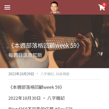
×
0
商品分類
最新消息
八字線上完整班
關於我
科學八字推理PDF
實體經營
《本週部落格回顧week 59》
《十神高階實戰錄》完整典藏版
課程介紹
祖傳命理
每週日溫故知新
1美元超值PDF
手工印鑑
Blog
五行八字學
學生紅利課程
·
後天派陽宅
試閱專區
黃金會員專區
2022年10月29日
八字雜記,
站長精選
團隊教練訓練營
八字雜記
線上學苑
Podcast聽書
《本週部落格回顧week 59》
Podcast聽書
心靈成長
團隊訓練營
命理商城
八字初階班1
2022年10月30日 · 八字雜記
八字線上批命
人氣最高
八字視頻
八字初階班2
我的著作
八字完整班
Blog4368不可能的任務 #Day778