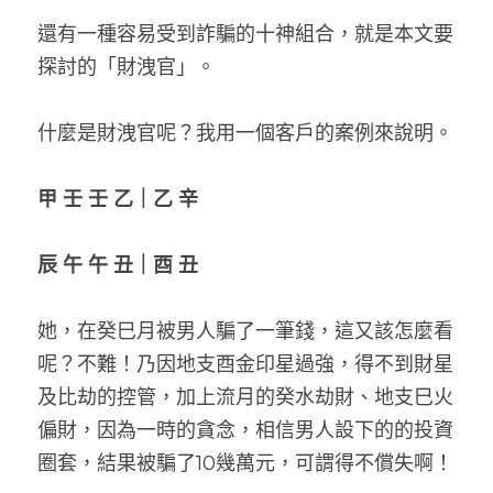
還有一種容易受到詐騙的十神組合，就是本文要
探討的「財洩官」。
什麼是財洩官呢？我用一個客戶的案例來說明。
甲 壬 壬 乙｜乙 辛
辰 午 午 丑｜酉 丑
她，在癸巳月被男人騙了一筆錢，這又該怎麼看
呢？不難！乃因地支酉金印星過強，得不到財星
及比劫的控管，加上流月的癸水劫財、地支巳火
偏財，因為一時的貪念，相信男人設下的的投資
圈套，結果被騙了10幾萬元，可謂得不償失啊！