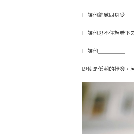
□讓他能感同身受
□讓他忍不住想看下
□讓他＿＿＿＿＿
即使是低潮的抒發，