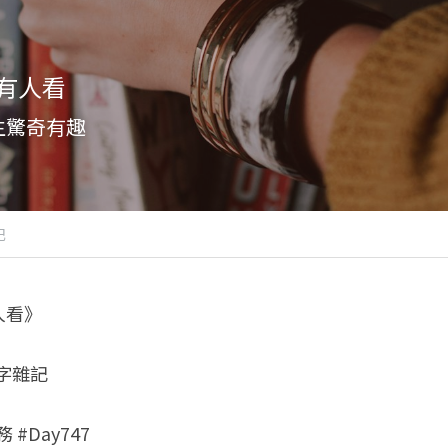
有人看
生驚奇有趣
記
人看》
八字雜記
 #Day747