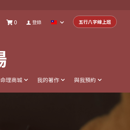
0
0
登錄
五行八字線上班
五行八字線上班
登錄
場
場
命理商城
命理商城
我的著作
我的著作
與我預約
與我預約