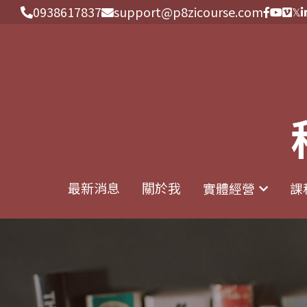
0938617837
0938617837
support@p8zicourse.com
support@p8zicourse.com
最新消息
最新消息
關於我
關於我
實體經營
實體經營
課
課