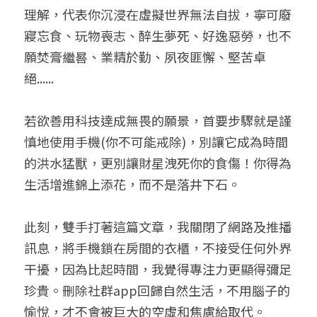
理解，代表你沉浸在虛擬世界無法自拔，寧可廢
寢忘食、玩物喪志、醉生夢死、好逸惡勞，也不
願焚膏繼晷、業精於勤、夙夜匪懈、堅苦卓
絕......
若欲善用科技達成無畏的願景，首要步驟就是謹
慎地使用手機(你不可能戒除)，別讓它成為時間
的洪水猛獸，更別讓財星洩死你的食傷！你得為
生活增進錦上添花，而不是落井下石。
此刻，雙手打著這篇文章，我關閉了網路及推播
訊息，將手機鎖在房間的衣櫃，不接受任何外界
干擾，因為比起時間，我覺得專注力更顯得彌足
珍貴。刪除社群app回歸自然生活，不用腦子的
愉悅，才不會被巨大的空虛和焦慮給取代。