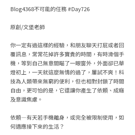
Blog4368不可能的任務 #Day726
小兒命名
站長精選
陽宅視頻
八字進階班
《十神高階實戰錄》完整典藏版
與我預約
科學八字推理1
臉書生活
線上直播
八字中階班
科學八字推理PDF
原創/文堡老師
科學八字推理2
批命預約
登錄
/
註冊
好書推廌
自我挑戰
八字高階班
八字批命
科學八字推理3
上課預約
搜索
你一定有過這樣的經驗，和朋友聊天打屁或者回
覆訊息，常常花掉許多寶貴的時間，有時滑個手
五人實戰班
小兒命名
科學八字輕鬆學
常見問題
繁體中文
機，等到自己無意間瞄了一眼窗外，外面卻已華
五行計算初階班
輕鬆學會科學八字推理
FB粉絲頁
0938617837
繁體中文
燈初上，一天就這麼無情的過了，屢試不爽！科
技為人類帶來無窮的便利，但也相對封鎖了時間
support@p8zicourse.com
五行計算高階班
自由，更可怕的是，它還讓你產生了依頼、成癮
團隊訓練營
及意識焦慮。
五行八字線上班
依頼—有天若手機離身，或完全被限制使用，如
何適應接下來的生活？