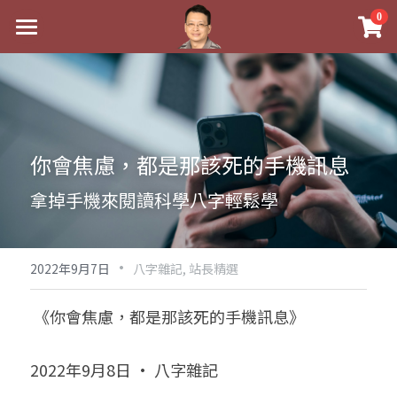
×
0
商品分類
最新消息
八字線上完整班
關於我
科學八字推理PDF
實體經營
你會焦慮，都是那該死的手機訊息
《十神高階實戰錄》完整典藏版
課程介紹
祖傳命理
拿掉手機來閱讀科學八字輕鬆學
1美元超值PDF
手工印鑑
Blog
五行八字學
學生紅利課程
·
後天派陽宅
試閱專區
黃金會員專區
2022年9月7日
八字雜記,
站長精選
團隊教練訓練營
八字雜記
線上學苑
Podcast聽書
 《你會焦慮，都是那該死的手機訊息》
Podcast聽書
心靈成長
團隊訓練營
命理商城
八字初階班1
2022年9月8日 · 八字雜記
八字線上批命
人氣最高
八字視頻
八字初階班2
我的著作
八字完整班