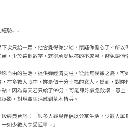
.....
果下次只給一顆，他會覺得你少給，懷疑你偏心了。所以
三顆，少於這個數字，就得承受屁孩的不感恩，避免讓他
給妳自由的生活，提供妳經濟支柱，從此無後顧之憂，可
實，在多數人眼中，妳是個十分幸福的女人。然而，對妳
一點，因為有天若只給了99分，可能讓妳氣急敗壞，患上
風捉影，對現實生活感到草木皆兵。
一段經典台詞：「很多人尋覓伴侶以分享生活，少數人單
，一如少數人享受孤單。」