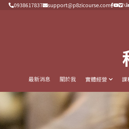
0938617837
0938617837
support@p8zicourse.com
support@p8zicourse.com
最新消息
最新消息
關於我
關於我
實體經營
實體經營
課
課