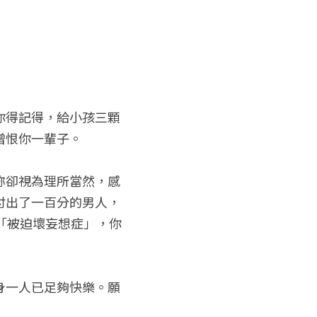
你得記得，給小孩三顆
憎恨你一輩子。
妳卻視為理所當然，感
付出了一百分的男人，
「被迫壞妄想症」，你
身一人已足夠快樂。願