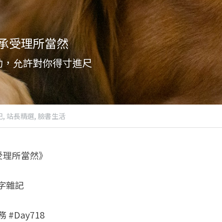
承受理所當然
劫，允許對你得寸進尺
,
站長精選,
臉書生活
受理所當然》
八字雜記
 #Day718