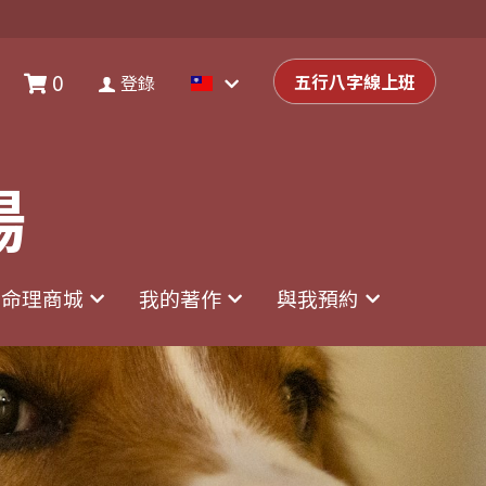
0
0
登錄
五行八字線上班
五行八字線上班
登錄
場
場
命理商城
命理商城
我的著作
我的著作
與我預約
與我預約