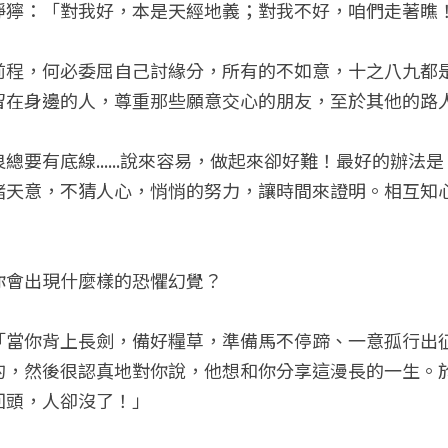
猙獰：「對我好，本是天經地義；對我不好，咱們走著瞧
前程，何必委屈自己討緣分，所有的不如意，十之八九都
留在身邊的人，尊重那些願意交心的朋友，至於其他的路
總要有底線......說來容易，做起來卻好難！最好的辦法
睹天意，不猜人心，悄悄的努力，讓時間來證明。相互知
你會出現什麼樣的恐懼幻覺？
「當你背上長劍，備好糧草，準備馬不停蹄、一意孤行出
的，然後很認真地對你說，他想和你分享這漫長的一生。
回頭，人卻沒了！」