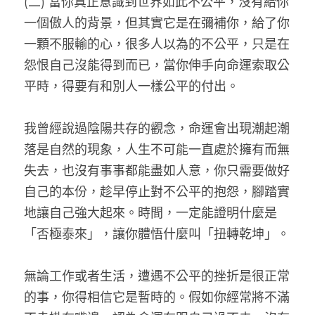
(二) 當你真正意識到世界如此不公平，沒有給你
一個傲人的背景，但其實它是在彌補你，給了你
一顆不服輸的心，很多人以為的不公平，只是在
怨恨自己沒能得到而已，當你伸手向命運索取公
平時，得要有和別人一樣公平的付出。
我曾經說過陰陽共存的觀念，命運會出現潮起潮
落是自然的現象，人生不可能一直處於擁有而無
失去，也沒有事事都能盡如人意，你只需要做好
自己的本份，趁早停止對不公平的抱怨，腳踏實
地讓自己強大起來。時間，一定能證明什麼是
「否極泰來」，讓你體悟什麼叫「扭轉乾坤」。
無論工作或者生活，遭遇不公平的挫折是很正常
的事，你得相信它是暫時的。假如你經常將不滿