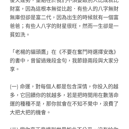
後天運勢，重點在於我們不須要跟別人比成就比
財富，因為這根本無從比起．有些人的八字無財
無庫但卻是富二代，因為出生的時候就有一個富
爸爸；有些人八字的財星很旺，然而一生卻是一
貧如洗。
「老楊的貓頭鷹」在《不要在奮鬥時選擇安逸》
的書中，曾留過幾段金句，我節錄兩段與大家分
享。
(一) 命運，對每個人都是包含深情，你投入的越
多，它回饋你的就越多，若是把時間用在數落命
運的種種不是，那你就會在不知不覺中，浪費了
大把大把的機會。