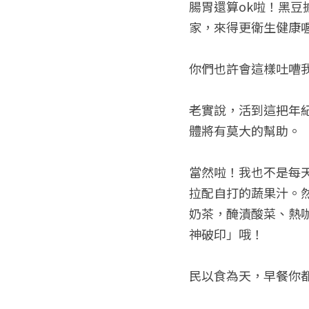
腸胃還算ok啦！黑
家，來得更衛生健康
你們也許會這樣吐嘈
老實說，活到這把年
體將有莫大的幫助。
當然啦！我也不是每
拉配自打的蔬果汁。
奶茶，醃漬酸菜、熱
神破印」哦！ 
民以食為天，早餐你