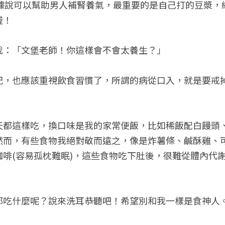
豆據說可以幫助男人補腎養氣，最重要的是自己打的豆漿，
喔！
我：「文堡老師！你這樣會不會太養生？」
紀，也應該重視飲食習慣了，所謂的病從口入，就是要戒
天都這樣吃，換口味是我的家常便飯，比如稀飯配白饅頭
然而，有些食物我絕對敬而遠之，像是炸薯條、鹹酥雞、
咖啡(容易孤枕難眠)，這些食物吃下肚後，很難從體內代
都吃什麼呢？說來洗耳恭聽吧！希望別和我一樣是食神人