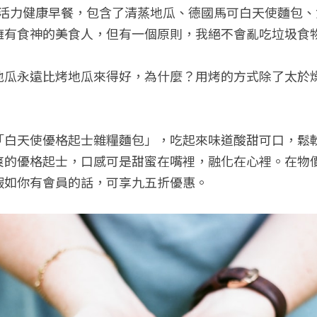
的活力健康早餐，包含了清蒸地瓜、德國馬可白天使麵包
擁有食神的美食人，但有一個原則，我絕不會亂吃垃圾食
地瓜永遠比烤地瓜來得好，為什麼？用烤的方式除了太於
「白天使優格起士雜糧麵包」，吃起來味道酸甜可口，鬆
爽的優格起士，口感可是甜蜜在嘴裡，融化在心裡。在物
假如你有會員的話，可享九五折優惠。