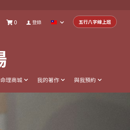
0
0
登錄
五行八字線上班
五行八字線上班
登錄
場
場
命理商城
命理商城
我的著作
我的著作
與我預約
與我預約