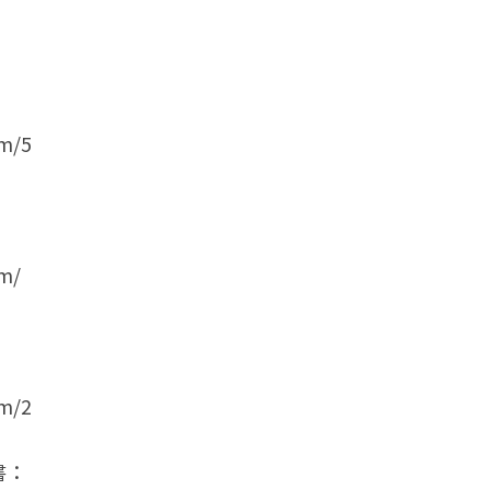
om/5
om/
om/2
書：