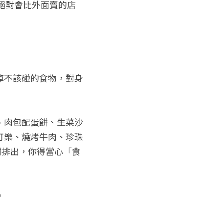
絕對會比外面賣的店
掉不該碰的食物，對身
、肉包配蛋餅、生菜沙
可樂、燒烤牛肉、珍珠
謝排出，你得當心「食
。