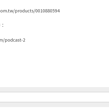
com.tw/products/0010880594
書：
om/podcast-2