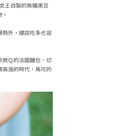
、女王自製的無糖黑豆
物。
燥熱外，據說吃多也容
軟微Ｑ的法國麵包，切
價高漲的時代，馬可的