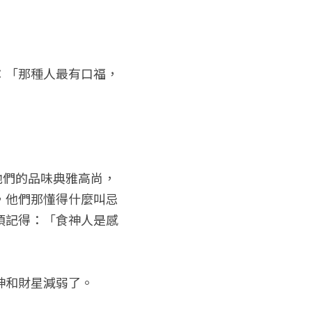
：「那種人最有口福，
，他們的品味典雅高尚，
，他們那懂得什麼叫忌
須記得：「食神人是感
神和財星減弱了。