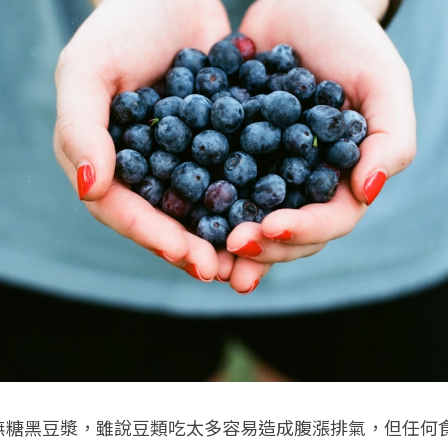
無糖黑豆漿，雖說豆類吃太多容易造成腹漲排氣，但任何