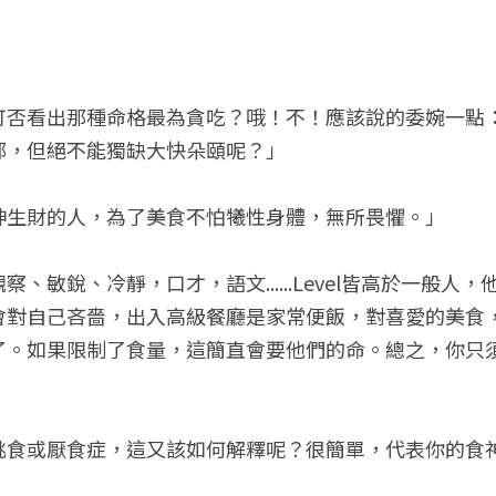
可否看出那種命格最為貪吃？哦！不！應該說的委婉一點
部，但絕不能獨缺大快朵頤呢？」
神生財的人，為了美食不怕犧性身體，無所畏懼。」
、敏銳、冷靜，口才，語文......Level皆高於一般人
會對自己吝嗇，出入高級餐廳是家常便飯，對喜愛的美食
了。如果限制了食量，這簡直會要他們的命。總之，你只
挑食或厭食症，這又該如何解釋呢？很簡單，代表你的食