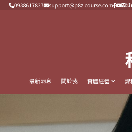
0938617837
0938617837
support@p8zicourse.com
support@p8zicourse.com
最新消息
最新消息
關於我
關於我
實體經營
實體經營
課
課