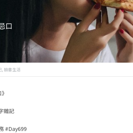
忌口
,
臉書生活
口》
八字雜記
 #Day699