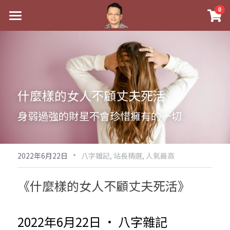
×
0
商品分類
最新消息
八字線上完整班
關於我
科學八字推理PDF
實體經營
什麼樣的女人不顧丈夫死活
《十神高階實戰錄》完整典藏版
課程介紹
祖傳命理
身弱過強的財星不會珍惜擁有的一切
1美元超值PDF
手工印鑑
Blog
五行八字學
學生紅利課程
·
後天派陽宅
試閱專區
黃金會員專區
2022年6月22日
八字雜記,
站長精選,
人氣最高
團隊教練訓練營
八字雜記
線上學苑
Podcast聽書
《什麼樣的女人不顧丈夫死活》
Podcast聽書
心靈成長
團隊訓練營
命理商城
八字初階班1
2022年6月22日 · 八字雜記
八字線上批命
人氣最高
八字視頻
八字初階班2
我的著作
八字完整班