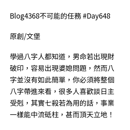
小兒命名
站長精選
陽宅視頻
八字進階班
《十神高階實戰錄》完整典藏版
與我預約
科學八字推理1
Blog4368不可能的任務 #Day648
臉書生活
線上直播
八字中階班
科學八字推理PDF
科學八字推理2
批命預約
登錄
/
註冊
原創/文堡
好書推廌
自我挑戰
八字高階班
八字批命
科學八字推理3
上課預約
搜索
五人實戰班
小兒命名
科學八字輕鬆學
常見問題
繁體中文
學過八字人都知道，男命若出現財
五行計算初階班
輕鬆學會科學八字推理
FB粉絲頁
破印，容易出現婆媳問題，然而八
0938617837
繁體中文
字並沒有如此簡單，你必須將整個
support@p8zicourse.com
五行計算高階班
八字帶進來看，很多人喜歡談日主
團隊訓練營
受剋，其實七殺若為用的話，事業
五行八字線上班
一樣能中流砥柱，甚而頂天立地！