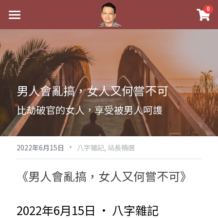
×
0
商品分類
最新消息
八字線上完整班
關於我
科學八字推理PDF
實體經營
男人會亂搞，女人又何嘗不可
《十神高階實戰錄》完整典藏版
課程介紹
祖傳命理
比劫破官的女人，享受被男人呵謢
1美元超值PDF
手工印鑑
Blog
五行八字學
學生紅利課程
·
後天派陽宅
試閱專區
黃金會員專區
2022年6月15日
八字雜記,
站長精選
團隊教練訓練營
八字雜記
線上學苑
Podcast聽書
《男人會亂搞，女人又何嘗不可》
Podcast聽書
心靈成長
團隊訓練營
命理商城
八字初階班1
2022年6月15日 · 八字雜記
八字線上批命
人氣最高
八字視頻
八字初階班2
我的著作
八字完整班