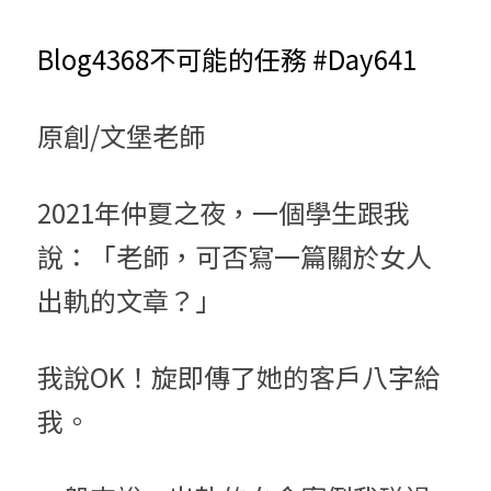
小兒命名
站長精選
陽宅視頻
八字進階班
《十神高階實戰錄》完整典藏版
與我預約
科學八字推理1
Blog4368不可能的任務 #Day641
臉書生活
線上直播
八字中階班
科學八字推理PDF
科學八字推理2
批命預約
登錄
/
註冊
原創/文堡老師
好書推廌
自我挑戰
八字高階班
八字批命
科學八字推理3
上課預約
搜索
五人實戰班
小兒命名
科學八字輕鬆學
常見問題
繁體中文
2021年仲夏之夜，一個學生跟我
五行計算初階班
輕鬆學會科學八字推理
FB粉絲頁
說：「老師，可否寫一篇關於女人
0938617837
繁體中文
出軌的文章？」
support@p8zicourse.com
五行計算高階班
團隊訓練營
我說OK！旋即傳了她的客戶八字給
我。
五行八字線上班