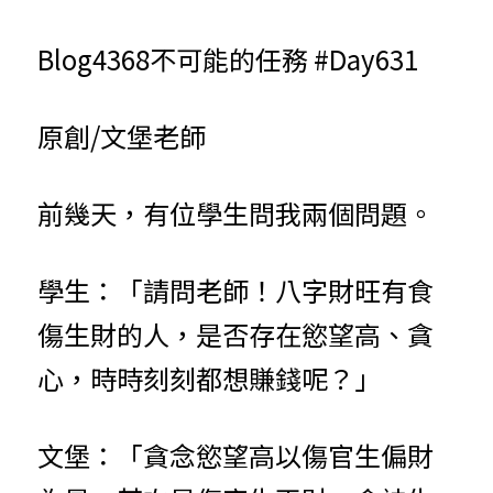
小兒命名
站長精選
陽宅視頻
八字進階班
《十神高階實戰錄》完整典藏版
與我預約
科學八字推理1
Blog4368不可能的任務 #Day631
臉書生活
線上直播
八字中階班
科學八字推理PDF
科學八字推理2
批命預約
登錄
/
註冊
原創/文堡老師
好書推廌
自我挑戰
八字高階班
八字批命
科學八字推理3
上課預約
搜索
五人實戰班
小兒命名
科學八字輕鬆學
常見問題
繁體中文
前幾天，有位學生問我兩個問題。
五行計算初階班
輕鬆學會科學八字推理
FB粉絲頁
0938617837
繁體中文
學生：「請問老師！八字財旺有食
support@p8zicourse.com
五行計算高階班
傷生財的人，是否存在慾望高、貪
團隊訓練營
心，時時刻刻都想賺錢呢？」
五行八字線上班
文堡：「貪念慾望高以傷官生偏財