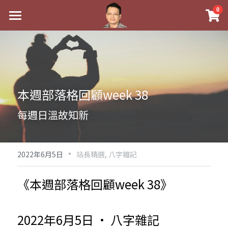
×
0
商品分類
最新消息
八字線上完整班
關於我
科學八字推理PDF
實體經營
本週部落格回顧week 38
《十神高階實戰錄》完整典藏版
課程介紹
祖傳命理
每週日溫故知新
1美元超值PDF
手工印鑑
Blog
五行八字學
學生紅利課程
·
後天派陽宅
試閱專區
黃金會員專區
2022年6月5日
站長精選,
八字雜記
團隊教練訓練營
八字雜記
線上學苑
Podcast聽書
《本週部落格回顧week 38》
Podcast聽書
心靈成長
團隊訓練營
命理商城
八字初階班1
2022年6月5日 · 八字雜記
八字線上批命
人氣最高
八字視頻
八字初階班2
我的著作
八字完整班