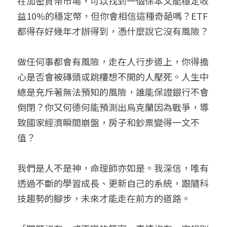
在加密貨幣市場，可以找到一個保本又能穩定收
益10%的穩定幣，但你會相信這種奇葩嗎？ETF
都得存好幾年才辦得到，憑什麼說它沒有風險？
做任何事都會有風險，走在人行步道上，你得擔
心是否會被磚頭或跳樓想不開的人壓死。人生中
總是充斥著無法預知的風險，誰能保證銀行不會
倒閉？你又何德何能預測出烏克蘭因為戰爭，導
致國家經濟瞬間崩盤，房子和鈔票變得一文不
值？
我們是人不是神，命理師亦如是。我深信，唯有
透過不斷的學習成長、更新自己的系統，跟隨科
技趨勢的腳步，未來才能走在前方的道路。