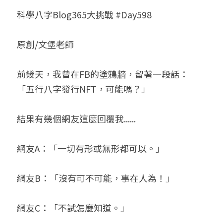
科學八字Blog365大挑戰 #Day598
小兒命名
站長精選
陽宅視頻
八字進階班
《十神高階實戰錄》完整典藏版
與我預約
科學八字推理1
臉書生活
線上直播
八字中階班
科學八字推理PDF
原創/文堡老師
科學八字推理2
批命預約
登錄
/
註冊
好書推廌
自我挑戰
八字高階班
八字批命
科學八字推理3
上課預約
搜索
前幾天，我曾在FB的塗鴉牆，留著一段話：
「五行八字發行NFT，可能嗎？」
五人實戰班
小兒命名
科學八字輕鬆學
常見問題
繁體中文
五行計算初階班
輕鬆學會科學八字推理
FB粉絲頁
0938617837
繁體中文
結果有幾個網友這麼回覆我......
support@p8zicourse.com
五行計算高階班
網友A：「一切有形或無形都可以。」
團隊訓練營
網友B：「沒有可不可能，事在人為！」
五行八字線上班
網友C：「不試怎麼知道。」