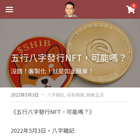
×
0
商品分類
最新消息
八字線上完整班
關於我
科學八字推理PDF
實體經營
五行八字發行NFT，可能嗎？
《十神高階實戰錄》完整典藏版
課程介紹
祖傳命理
沒錯！客製化！就是如此簡單！
1美元超值PDF
手工印鑑
Blog
五行八字學
學生紅利課程
·
後天派陽宅
試閱專區
黃金會員專區
2022年5月3日
八字雜記,
站長精選,
臉書生活
團隊教練訓練營
八字雜記
線上學苑
Podcast聽書
《五行八字發行NFT，可能嗎？》
Podcast聽書
心靈成長
團隊訓練營
命理商城
八字初階班1
2022年5月3日·八字雜記
八字線上批命
人氣最高
八字視頻
八字初階班2
我的著作
八字完整班