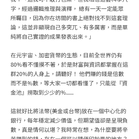
字，經過邏輯推理與演釋， 總有一天一定能眾
所矚目，因為你在坊間的書上絕對找不到這套理
論，這並非顯現自己多突兀、有多厲害，而是單
純將自己實證的成果發表出來。」
在元宇宙、加密貨幣的生態，目前全世界仍有
80%看不懂摸不著，於是財富與資訊都掌握在這
群20%的人身上，請聽好！ 他們賺的錢是倍數
而不是%數，等大家一切都看懂了，只能從『資
金池』撈取到少少的%......
這就好比將法幣(美金或台幣)放在一個中心化的
銀行，每年穩定減少價值，但期望值卻是呈現負
數，真是情何以堪？我時常在想，為什麼要將辛
苦賺到的錢，存在一個可以隨便印鈔票的地方？