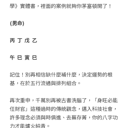
學》實體書，裡面的案例就夠你茅塞頓開了！
(男命)
丙  丁  戊  乙
午  巳  寅  巳
記住！別再相信缺什麼補什麼，決定運勢的根
基，在於五行流通與排列組合。
再次重申，千萬別再被古書洗腦了，「身旺必能
任財官」這種過時的傳統觀念，邁入科技社會，
許多理念必須與時俱進、去蕪存菁，你的八字功
力才能爐火純青。