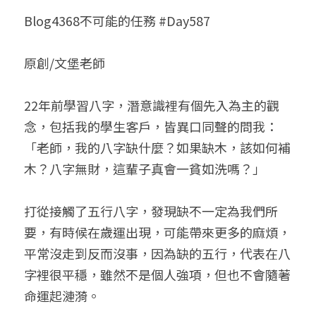
Blog4368不可能的任務 #Day587
小兒命名
站長精選
陽宅視頻
八字進階班
《十神高階實戰錄》完整典藏版
與我預約
科學八字推理1
臉書生活
線上直播
八字中階班
科學八字推理PDF
原創/文堡老師
科學八字推理2
批命預約
登錄
/
註冊
好書推廌
自我挑戰
八字高階班
八字批命
科學八字推理3
上課預約
搜索
22年前學習八字，潛意識裡有個先入為主的觀
念，包括我的學生客戶，皆異口同聲的問我：
五人實戰班
小兒命名
科學八字輕鬆學
常見問題
繁體中文
「老師，我的八字缺什麼？如果缺木，該如何補
五行計算初階班
輕鬆學會科學八字推理
FB粉絲頁
0938617837
繁體中文
木？八字無財，這輩子真會一貧如洗嗎？」
support@p8zicourse.com
五行計算高階班
打從接觸了五行八字，發現缺不一定為我們所
團隊訓練營
要，有時候在歲運出現，可能帶來更多的麻煩，
平常沒走到反而沒事，因為缺的五行，代表在八
五行八字線上班
字裡很平穩，雖然不是個人強項，但也不會隨著
命運起漣漪。