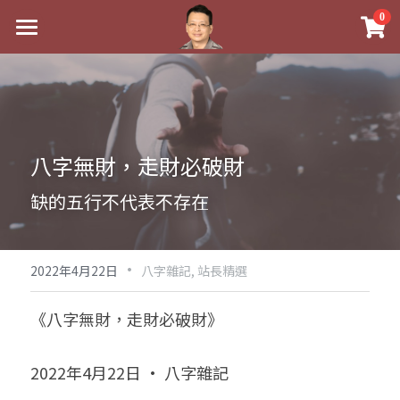
×
0
商品分類
最新消息
八字線上完整班
關於我
科學八字推理PDF
實體經營
八字無財，走財必破財
《十神高階實戰錄》完整典藏版
課程介紹
祖傳命理
缺的五行不代表不存在
1美元超值PDF
手工印鑑
Blog
五行八字學
學生紅利課程
·
後天派陽宅
試閱專區
黃金會員專區
2022年4月22日
八字雜記,
站長精選
團隊教練訓練營
八字雜記
線上學苑
Podcast聽書
《八字無財，走財必破財》
Podcast聽書
心靈成長
團隊訓練營
命理商城
八字初階班1
2022年4月22日 · 八字雜記
八字線上批命
人氣最高
八字視頻
八字初階班2
我的著作
八字完整班