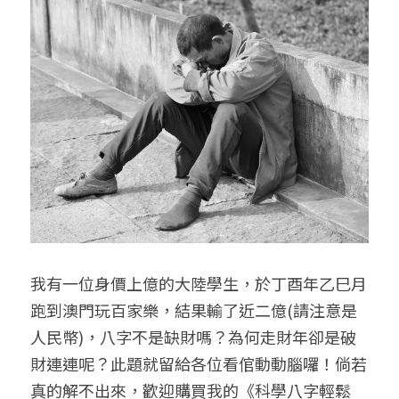
我有一位身價上億的大陸學生，於丁酉年乙巳月
跑到澳門玩百家樂，結果輸了近二億(請注意是
人民幣)，八字不是缺財嗎？為何走財年卻是破
財連連呢？此題就留給各位看倌動動腦囉！倘若
真的解不出來，歡迎購買我的《科學八字輕鬆