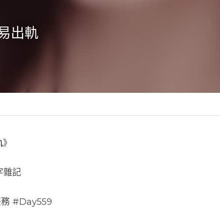
易出軌
,
站長精選
軌
》
八字雜記
 #Day559