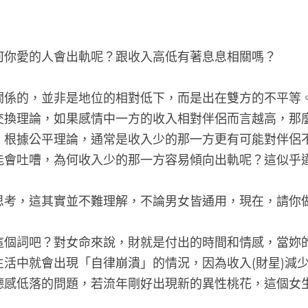
何你愛的人會出軌呢？跟收入高低有著息息相關嗎？
關係的，並非是地位的相對低下，而是出在雙方的不平等
交換理論，如果感情中一方的收入相對伴侶而言越高，那
，根據公平理論，通常是收入少的那一方更有可能對伴侶
能會吐嘈，為何收入少的那一方容易傾向出軌呢？這似乎
思考，這其實並不難理解，不論男女皆通用，現在，請你
這個詞吧？對女命來說，財就是付出的時間和情感，當妳
活中就會出現「自律崩潰」的情況，因為收入(財星)減少
德感低落的問題，若流年剛好出現新的異性桃花，這個女