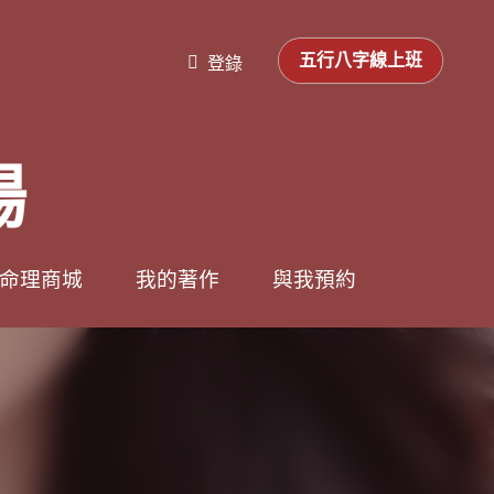
0
0
登錄
五行八字線上班
五行八字線上班
登錄
場
場
命理商城
命理商城
我的著作
我的著作
與我預約
與我預約