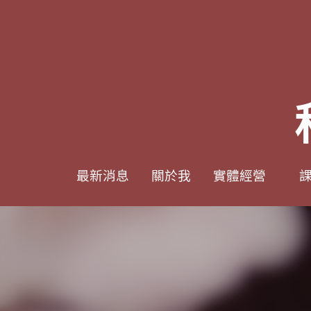
0938617837
0938617837
support@p8zicourse.com
support@p8zicourse.com
最新消息
最新消息
關於我
關於我
實體經營
實體經營
課
課