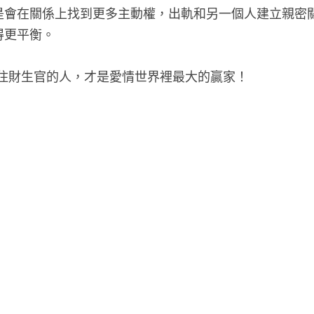
，或付出的太多都會讓人們感到焦慮，而此時，收入少的
是會在關係上找到更多主動權，出軌和另一個人建立親密
得更平衡。
d住財生官的人，才是愛情世界裡最大的贏家！