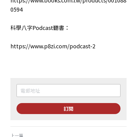
https://www.books.com.tw/products/001088
0594
科學八字Podcast聽書：
https://www.p8zi.com/podcast-2
訂閱
上一篇