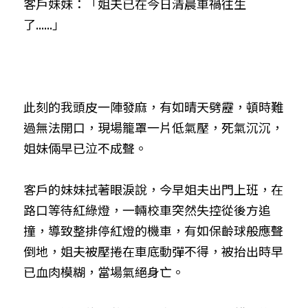
客戶妹妹：「姐夫已在今日清晨車禍往生
了......」
此刻的我頭皮一陣發麻，有如晴天劈靂，頓時難
過無法開口，現場籠罩一片低氣壓，死氣沉沉，
姐妹倆早已泣不成聲。
客戶的妹妹拭著眼淚說，今早姐夫出門上班，在
路口等待紅綠燈，一輛校車突然失控從後方追
撞，導致整排停紅燈的機車，有如保齡球般應聲
倒地，姐夫被壓捲在車底動彈不得，被抬出時早
已血肉模糊，當場氣絕身亡。