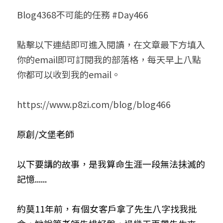
Blog4368不可能的任務 #Day466
小兒命名
站長精選
陽宅視頻
八字進階班
《十神高階實戰錄》完整典藏版
與我預約
科學八字推理1
臉書生活
線上直播
八字中階班
科學八字推理PDF
點擊以下連結即可進入閱讀，在文章最下方填入
科學八字推理2
批命預約
登錄
/
註冊
你的email即可訂閱我的部落格，每天早上八點
好書推廌
自我挑戰
八字高階班
八字批命
科學八字推理3
上課預約
搜索
你都可以收到我的email。
五人實戰班
小兒命名
科學八字輕鬆學
常見問題
繁體中文
https://www.p8zi.com/blog/blog466
五行計算初階班
輕鬆學會科學八字推理
FB粉絲頁
0938617837
繁體中文
原創/文堡老師
support@p8zicourse.com
五行計算高階班
團隊訓練營
以下要講的故事，是我算命生涯一段無法抺滅的
記憶......
五行八字線上班
約莫11年前，有個女客戶拿了先生八字找我批