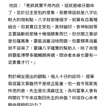
他說：「老師其實不用內疚，這就是緣分跟命
了，至於日主受剋的意象，我覺得這就是八字比
較大的限制點，八字就那幾個字，就算有百萬種
組合，但其實日主受剋，貪財破印，食神制殺等
主要論斷就那幾十幾個類象而已，但世間之事卻
是包羅萬象，要能涵蓋沒啥問題，但要精準涵蓋
就不容易了，要讓八字確實的幫助人，除了命理
師要能博學多聞觸類旁通，問命者本身也要有一
定素養才行。」
對於網友提出的觀點，個人十分的認同。 提筆
寫這篇文章雖然不是很正能量，但一直令我匪夷
所思的是，先生是在清晨往生，為何當事人會有
時間在下午來店取回先生的命盤？抑或存心來考
驗命理師的功力？