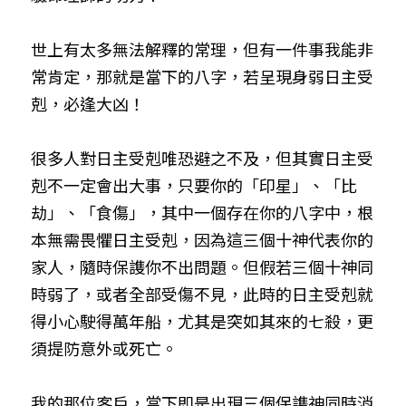
世上有太多無法解釋的常理，但有一件事我能非
常肯定，那就是當下的八字，若呈現身弱日主受
剋，必逢大凶！
很多人對日主受剋唯恐避之不及，但其實日主受
剋不一定會出大事，只要你的「印星」、「比
劫」、「食傷」，其中一個存在你的八字中，根
本無需畏懼日主受剋，因為這三個十神代表你的
家人，隨時保謢你不出問題。但假若三個十神同
時弱了，或者全部受傷不見，此時的日主受剋就
得小心駛得萬年船，尤其是突如其來的七殺，更
須提防意外或死亡。
我的那位客戶，當下即是出現三個保謢神同時消