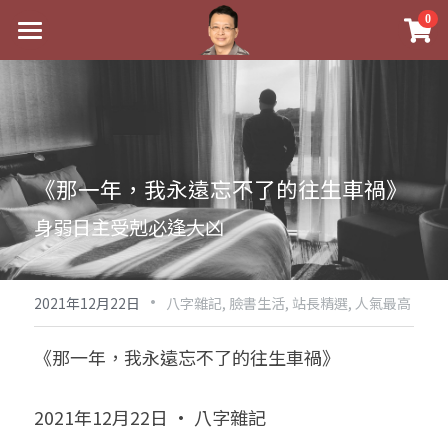
×
0
商品分類
最新消息
八字線上完整班
關於我
科學八字推理PDF
實體經營
《那一年，我永遠忘不了的往生車禍》
《十神高階實戰錄》完整典藏版
課程介紹
祖傳命理
身弱日主受剋必逢大凶
1美元超值PDF
手工印鑑
Blog
五行八字學
學生紅利課程
·
後天派陽宅
試閱專區
黃金會員專區
2021年12月22日
八字雜記,
臉書生活,
站長精選,
人氣最高
團隊教練訓練營
八字雜記
線上學苑
Podcast聽書
《那一年，我永遠忘不了的往生車禍》
Podcast聽書
心靈成長
團隊訓練營
命理商城
八字初階班1
2021年12月22日 · 八字雜記
八字線上批命
人氣最高
八字視頻
八字初階班2
我的著作
八字完整班