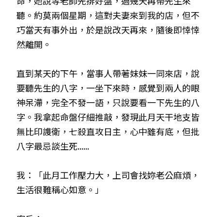
命，她說等老師先排好盤，過幾天再帶先生來
聽。約莫兩個星期，這對夫妻來到我的店，但不
巧當天有事外出，於是說改天再來，隨後即悻悻
然離開。
直到某天的下午，當事人帶著妹妹一同來店，說
要聽先生的八字，一坐下來時，感覺到兩人的眼
神呆滯，完全不發一語，只說要看一下先生的八
字。我拿起命盤仔細推敲，發現此月天干地支皆
無比印謢衛，七殺直攻日主，心中雖有底，但批
八字最忌談生死......
我：「此月工作壓力大，上司會找妳老公麻煩，
生活很難稱心如意。」