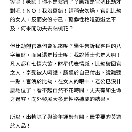
等等！老師！你不是寫錯了？應該是官剋比劫才
對吧！ＮＯ！我沒寫錯！請稍安勿燥，官剋比劫
的女人，反而安份守己，孤僻性格唯恐避之不
及，何來閒功夫去粘桃花？
但比劫剋官為何會亂來呢？學生告訴我客戶的八
字無財，而且還是博士呢！我說博士也是人啊！
凡人都有七情六欲，財星代表情感，比劫破回官
之人，享受被人呵謢，勝過於自己付出。說難聽
一點，官洩於比劫，在女人的眼中，老公已沒什
麼地位了，看不起自然不花時間，丈夫有如生命
之過客，向外發展大多是性格造成的結果。
所以，出軌除了與流年運勢有關，最重要的莫過
於人品！