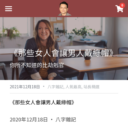
×
0
商品分類
最新消息
八字線上完整班
關於我
科學八字推理PDF
實體經營
《那些女人會讓男人戴綠帽》
《十神高階實戰錄》完整典藏版
課程介紹
祖傳命理
你所不知道的比劫剋官
1美元超值PDF
手工印鑑
Blog
五行八字學
學生紅利課程
·
後天派陽宅
試閱專區
黃金會員專區
2021年12月18日
八字雜記,
人氣最高,
站長精選
團隊教練訓練營
八字雜記
線上學苑
Podcast聽書
《那些女人會讓男人戴綠帽》
Podcast聽書
心靈成長
團隊訓練營
命理商城
八字初階班1
2020年12月18日 · 八字雜記
八字線上批命
人氣最高
八字視頻
八字初階班2
我的著作
八字完整班