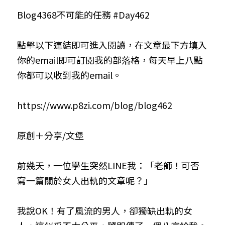
Blog4368不可能的任務 #Day462
小兒命名
站長精選
陽宅視頻
八字進階班
《十神高階實戰錄》完整典藏版
與我預約
科學八字推理1
臉書生活
線上直播
八字中階班
科學八字推理PDF
點擊以下連結即可進入閱讀，在文章最下方填入
科學八字推理2
批命預約
登錄
/
註冊
你的email即可訂閱我的部落格，每天早上八點
好書推廌
自我挑戰
八字高階班
八字批命
科學八字推理3
上課預約
搜索
你都可以收到我的email。
五人實戰班
小兒命名
科學八字輕鬆學
常見問題
繁體中文
https://www.p8zi.com/blog/blog4
62
五行計算初階班
輕鬆學會科學八字推理
FB粉絲頁
0938617837
繁體中文
原創＋分享/文堡
support@p8zicourse.com
五行計算高階班
團隊訓練營
前幾天，一位學生突然LINE我：「老師！可否
寫一篇關於女人出軌的文章呢？」
五行八字線上班
我說OK！有了風流的男人，卻獨缺出軌的女