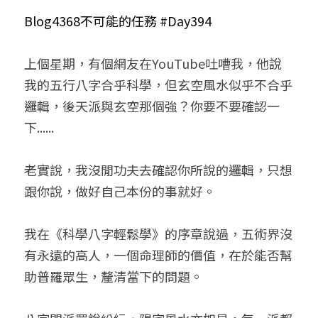
Blog4368不可能的任務 #Day394
小兒命名
站長精選
陽宅視頻
八字進階班
《十神高階實戰錄》完整典藏版
與我預約
科學八字推理1
臉書生活
線上直播
八字中階班
科學八字推理PDF
上個星期，有個網友在YouTube吐嘈我，他說
科學八字推理2
批命預約
登錄
/
註冊
我的五行八字合乎科學，但玄空風水似乎不合乎
好書推廌
自我挑戰
八字高階班
八字批命
科學八字推理3
上課預約
搜索
邏輯，後天派與玄空那個強？你要不要確認一
下......
五人實戰班
小兒命名
科學八字輕鬆學
常見問題
繁體中文
五行計算初階班
輕鬆學會科學八字推理
FB粉絲頁
0938617837
繁體中文
老實說，我沒閒功夫去確認你所說的邏輯，只想
跟你說，做好自己本份的事就好。
support@p8zicourse.com
五行計算高階班
團隊訓練營
我在《科學八字輕鬆學》的序章說過，五術界沒
有永遠的高人，一個命理師的價值，在於能否幫
五行八字線上班
助普羅眾生，釐清當下的問題。