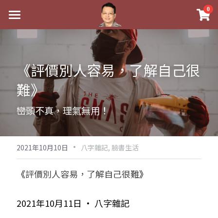
×
0
商品分類
最新消息
八字線上完整班
關於我
《評價別人容易，了解自己很
科學八字推理PDF
實體經營
難》
《十神高階實戰錄》完整典藏版
課程介紹
祖傳命理
巒頭不真，理氣無用！
1美元超值PDF
手工印鑑
Blog
五行八字學
學生紅利課程
·
後天派陽宅
試閱專區
黃金會員專區
2021年10月10日
八字雜記,
臉書生活
團隊教練訓練營
八字雜記
線上學苑
Podcast聽書
《
評價別人容易，了解自己很難
》
Podcast聽書
心靈成長
團隊訓練營
命理商城
八字初階班1
2021年10月11日 · 八字雜記
八字線上批命
人氣最高
八字視頻
八字初階班2
我的著作
八字完整班