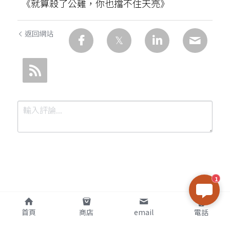
《就算殺了公雞，你也擋不住天亮》
返回網站
1
提交
取消
首頁
商店
email
電話