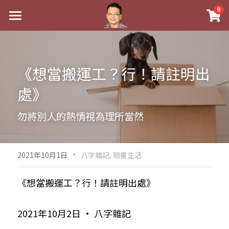
×
0
商品分類
最新消息
八字線上完整班
關於我
《想當搬運工？行！請註明出
科學八字推理PDF
實體經營
處》
《十神高階實戰錄》完整典藏版
課程介紹
祖傳命理
勿將別人的熱情視為理所當然
1美元超值PDF
手工印鑑
Blog
五行八字學
學生紅利課程
·
後天派陽宅
試閱專區
黃金會員專區
2021年10月1日
八字雜記,
臉書生活
團隊教練訓練營
八字雜記
線上學苑
Podcast聽書
《想當搬運工？行！請註明出處》
Podcast聽書
心靈成長
團隊訓練營
命理商城
八字初階班1
2021年10月2日 · 八字雜記 
八字線上批命
人氣最高
八字視頻
八字初階班2
我的著作
八字完整班