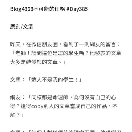
Blog4368不可能的任務 #Day385
小兒命名
站長精選
陽宅視頻
八字進階班
《十神高階實戰錄》完整典藏版
與我預約
科學八字推理1
臉書生活
線上直播
八字中階班
科學八字推理PDF
原創/文堡
科學八字推理2
批命預約
登錄
/
註冊
好書推廌
自我挑戰
八字高階班
八字批命
科學八字推理3
上課預約
搜索
昨天，在微信朋友圈，看到了一則網友的留言：
「老師！請問這位是您的學生嗎？他發表的文章
五人實戰班
小兒命名
科學八字輕鬆學
常見問題
繁體中文
大多是轉發您的文章。」
五行計算初階班
輕鬆學會科學八字推理
FB粉絲頁
0938617837
繁體中文
文堡：「這人不是我的學生！」
support@p8zicourse.com
五行計算高階班
團隊訓練營
網友：「同樣都是命理師，為何沒有自己的心
得？還得copy別人的文章當成自己的作品，不
五行八字線上班
解？」