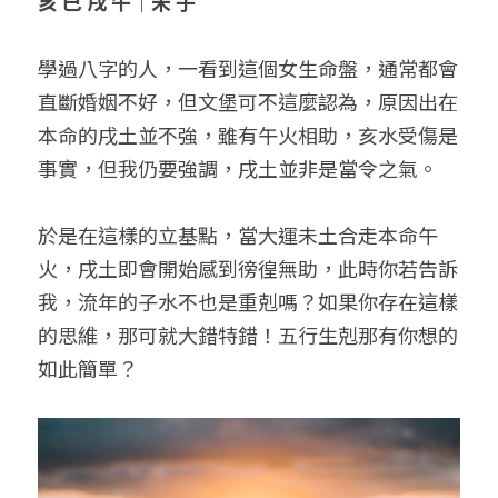
亥 巳 戌 午｜未 子
學過八字的人，一看到這個女生命盤，通常都會
直斷婚姻不好，但文堡可不這麼認為，原因出在
本命的戌土並不強，雖有午火相助，亥水受傷是
事實，但我仍要強調，戌土並非是當令之氣。
於是在這樣的立基點，當大運未土合走本命午
火，戌土即會開始感到徬徨無助，此時你若告訴
我，流年的子水不也是重剋嗎？如果你存在這樣
的思維，那可就大錯特錯！五行生剋那有你想的
如此簡單？