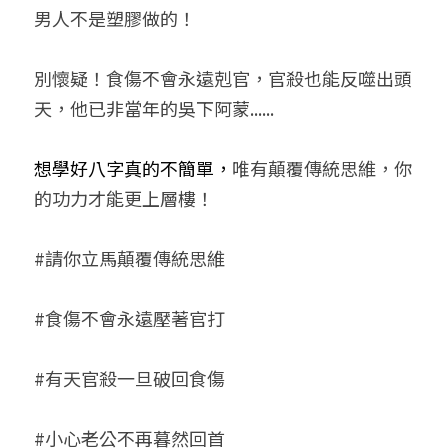
男人不是塑膠做的！
別懷疑！食傷不會永遠剋官，官殺也能反噬出頭
天，他已非當年的吳下阿蒙......
想學好八字真的不簡單，
唯有顛覆傳統思維，你
的功力才能更上層樓！
#請你立馬
顛覆
傳統思維
#食傷不會永遠壓著官打
#有天官殺一旦破回食傷
#小心老公不再暮然回首