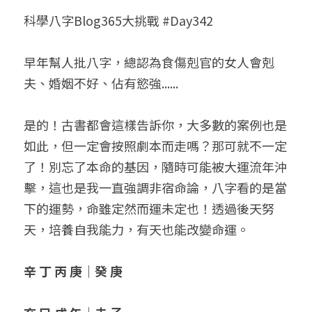
科學八字Blog365大挑戰 #Day342
小兒命名
站長精選
陽宅視頻
八字進階班
《十神高階實戰錄》完整典藏版
與我預約
科學八字推理1
臉書生活
線上直播
八字中階班
科學八字推理PDF
早年幫人批八字，總認為食傷剋官的女人會剋
科學八字推理2
批命預約
登錄
/
註冊
夫、婚姻不好、佔有慾強......
好書推廌
自我挑戰
八字高階班
八字批命
科學八字推理3
上課預約
搜索
是的！古書都會這樣告訴你，大多數的案例也是
五人實戰班
小兒命名
科學八字輕鬆學
常見問題
繁體中文
如此，但一定會按照劇本而走嗎？那可就不一定
五行計算初階班
輕鬆學會科學八字推理
FB粉絲頁
0938617837
繁體中文
了！別忘了本命的基因，隨時可能被大運流年沖
擊，這也是我一直強調非宿命論，八字看的是當
support@p8zicourse.com
五行計算高階班
下的運勢，命雖定然而運未定也！透過後天努
團隊訓練營
天，培養自我能力，有天也能改變命運。
五行八字線上班
辛 丁 丙 庚｜癸 庚