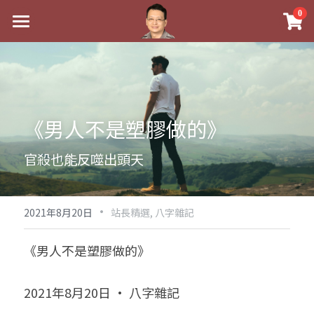
×
0
商品分類
最新消息
八字線上完整班
關於我
科學八字推理PDF
實體經營
《男人不是塑膠做的》
《十神高階實戰錄》完整典藏版
課程介紹
祖傳命理
官殺也能反噬出頭天
1美元超值PDF
手工印鑑
Blog
五行八字學
學生紅利課程
·
後天派陽宅
試閱專區
黃金會員專區
2021年8月20日
站長精選,
八字雜記
團隊教練訓練營
八字雜記
線上學苑
Podcast聽書
《男人不是塑膠做的》
Podcast聽書
心靈成長
團隊訓練營
命理商城
八字初階班1
2021年8月20日 · 八字雜記
八字線上批命
人氣最高
八字視頻
八字初階班2
我的著作
八字完整班