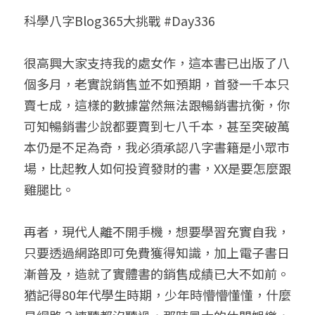
科學八字Blog365大挑戰 #Day336
小兒命名
站長精選
陽宅視頻
八字進階班
《十神高階實戰錄》完整典藏版
與我預約
科學八字推理1
臉書生活
線上直播
八字中階班
科學八字推理PDF
很高興大家支持我的處女作，這本書已出版了八
科學八字推理2
批命預約
登錄
/
註冊
個多月，老實說銷售並不如預期，首發一千本只
好書推廌
自我挑戰
八字高階班
八字批命
科學八字推理3
上課預約
搜索
賣七成，這樣的數據當然無法跟暢銷書抗衡，你
可知暢銷書少說都要賣到七八千本，甚至突破萬
五人實戰班
小兒命名
科學八字輕鬆學
常見問題
繁體中文
本仍是不足為奇，我必須承認八字書籍是小眾市
五行計算初階班
輕鬆學會科學八字推理
FB粉絲頁
0938617837
繁體中文
場，比起教人如何投資發財的書，XX是要怎麼跟
雞腿比。
support@p8zicourse.com
五行計算高階班
團隊訓練營
再者，現代人離不開手機，想要學習充實自我，
只要透過網路即可免費獲得知識，加上電子書日
五行八字線上班
漸普及，造就了實體書的銷售成績已大不如前。
猶記得80年代學生時期，少年時懵懵懂懂，什麼