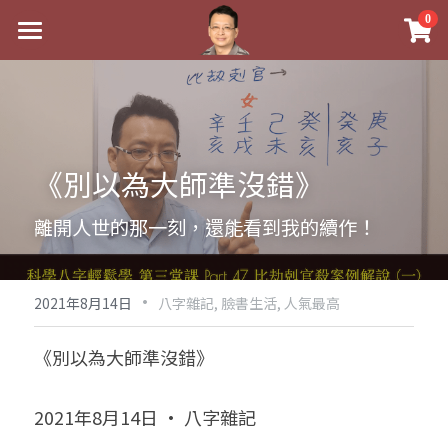
×
0
商品分類
最新消息
八字線上完整班
關於我
科學八字推理PDF
實體經營
《別以為大師準沒錯》
《十神高階實戰錄》完整典藏版
課程介紹
祖傳命理
離開人世的那一刻，還能看到我的續作！
1美元超值PDF
手工印鑑
Blog
五行八字學
學生紅利課程
·
後天派陽宅
試閱專區
黃金會員專區
2021年8月14日
八字雜記,
臉書生活,
人氣最高
團隊教練訓練營
八字雜記
線上學苑
Podcast聽書
《別以為大師準沒錯》
Podcast聽書
心靈成長
團隊訓練營
命理商城
八字初階班1
2021年8月14日 · 八字雜記
八字線上批命
人氣最高
八字視頻
八字初階班2
我的著作
八字完整班