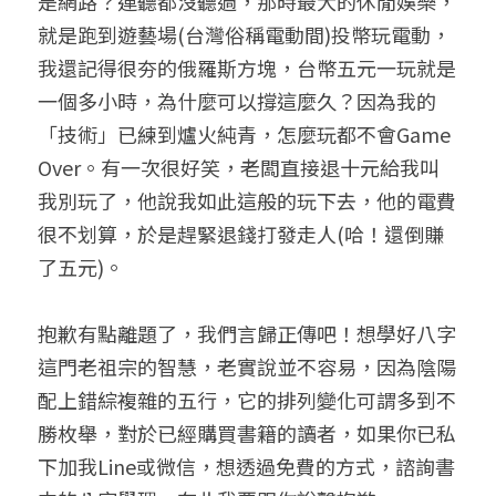
是網路？連聽都沒聽過，那時最大的休閒娛樂，
就是跑到遊藝場(台灣俗稱電動間)投幣玩電動，
我還記得很夯的俄羅斯方塊，台幣五元一玩就是
一個多小時，為什麼可以撐這麼久？因為我的
「技術」已練到爐火純青，怎麼玩都不會Game 
Over。有一次很好笑，老闆直接退十元給我叫
我別玩了，他說我如此這般的玩下去，他的電費
很不划算，於是趕緊退錢打發走人(哈！還倒賺
了五元)。
抱歉有點離題了，我們言歸正傳吧！想學好八字
這門老祖宗的智慧，老實說並不容易，因為陰陽
配上錯綜複雜的五行，它的排列變化可謂多到不
勝枚舉，對於已經購買書籍的讀者，如果你已私
下加我Line或微信，想透過免費的方式，諮詢書