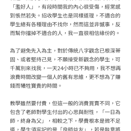
「濫好人」，有段時間我的內心很受傷，經常感
到悵然若失。招收學生也是同樣道理，不適合的
學生總有各種理由不找你，然而這並非憾事，反
而幫你擋掉不適合的人，我一直很相信緣份的。
為了避免先入為主，對於傳統八字觀念已根深蒂
固、或者堅持己見，不願接受新觀念的學生，可
千萬別來找我，一天24小時已不夠用，我不想再
浪費時間改變一個人的舊有思維，更不想為了賺
錢而犧牲寶貴的時間。
教學雖然要付費，但這一般的消費買賣不同，它
包含了老師對學生付出的心思與耐性，「一日為
師，終身為父」，相較之下，學費根本是微不足
道，學生須牢記的是「良師益友」，若是執意將