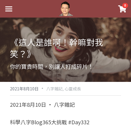
×
0
商品分類
最新消息
八字線上完整班
關於我
《這人是誰啊！幹嘛對我
科學八字推理PDF
實體經營
笑？》
《十神高階實戰錄》完整典藏版
課程介紹
祖傳命理
你的寶貴時間，別讓人打成碎片！
1美元超值PDF
手工印鑑
Blog
五行八字學
學生紅利課程
·
後天派陽宅
試閱專區
黃金會員專區
2021年8月10日
八字雜記,
心靈成長
團隊教練訓練營
八字雜記
線上學苑
Podcast聽書
2021年8月10日 · 八字雜記
Podcast聽書
心靈成長
團隊訓練營
命理商城
八字初階班1
科學八字Blog365大挑戰 #Day332
八字線上批命
人氣最高
八字視頻
八字初階班2
我的著作
八字完整班