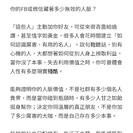
你的FB或微信藏著多少無效的人脈？
小兒命名
站長精選
陽宅視頻
八字進階班
《十神高階實戰錄》完整典藏版
與我預約
科學八字推理1
臉書生活
線上直播
八字中階班
科學八字推理PDF
「這些人」主動加你好友，可從來很吝嗇給過
科學八字推理2
批命預約
登錄
/
註冊
讚，甚至惜字如黃金，很多人會花時間建立「如
好書推廌
自我挑戰
八字高階班
八字批命
科學八字推理3
上課預約
搜索
何認識厲害、有用的名人」。說句難聽話，別有
心機的人，大都想著如何從別人身上撈取利益，
五人實戰班
小兒命名
科學八字輕鬆學
常見問題
繁體中文
當你沒了本事、失去利用價值之時，你可曾體會
五行計算初階班
輕鬆學會科學八字推理
FB粉絲頁
0938617837
繁體中文
人性有多麼現實
殘酷
。
support@p8zicourse.com
五行計算高階班
能夠證明你的人脈價值，不是社群有多少個名人
團隊訓練營
貴冑，而是當你碰到瓶頸時，有多少人甘之如飴
挺身幫你；決定你同溫層的真正朋友，不是你加
五行八字線上班
了多少厲害的大咖，而是自己存在多少本事。