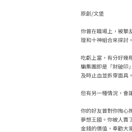
原創/文堡
你曾在職場上，被摯
理和十神組合來探討
吃虧上當，有分好幾
騙集團即是「財破印
及時止血並拆穿面具
但有另一種情況，會
你的好友曾對你掏心
夢想王國。你被人賣
金錢的價值，奉勸大