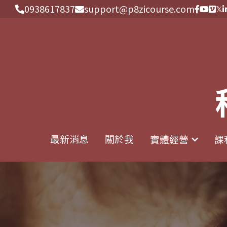
0938617837
0938617837
support@p8zicourse.com
support@p8zicourse.com
最新消息
最新消息
關於我
關於我
實體經營
實體經營
課
課