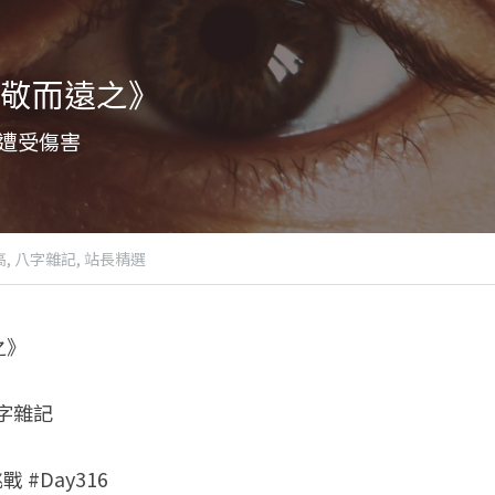
敬而遠之》
遭受傷害
,
八字雜記,
站長精選
之》
八字雜記 
 #Day316