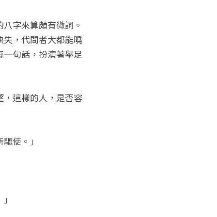
的八字來算頗有微詞。
缺失，代問者大都能曉
每一句話，扮演著舉足
望，這樣的人，是否容
所驅使。」
！」