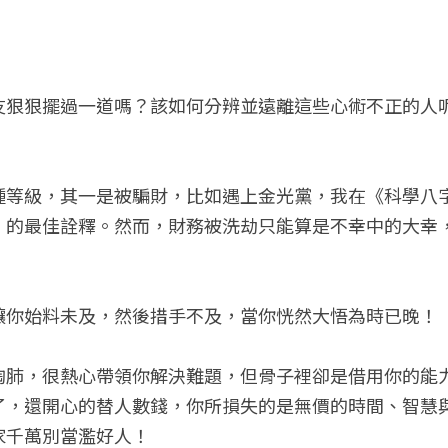
友狠狠擺過一道嗎？該如何分辨並遠離這些心術不正的人
。
種等級，其一是被騙財，比如遇上金光黨，我在《科學八
」的最佳詮釋。然而，財務被洗劫只能算是不幸中的大幸
。
讓你始料未及，然後措手不及，當你恍然大悟為時已晚！
掏肺，很熱心帶領你解決難題，但骨子裡卻是借用你的能
了，還開心的替人數錢，你所損失的是無價的時間、智慧
家千萬別當濫好人！