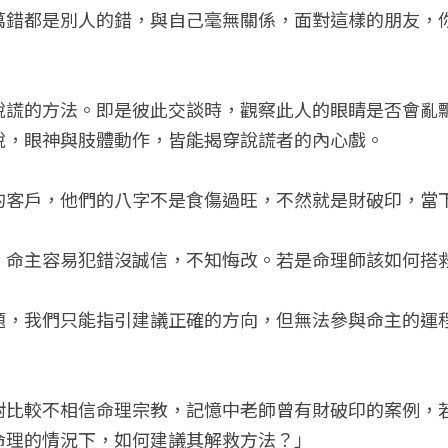
萬錯都是別人的錯，與自己毫無關係，面對這樣的朋友，
說謊的方法。即是彼此交談時，觀察此人的眼睛是否會亂
說，眼神與肢體動作，皆能揭穿說謊者的內心戲。
的客戶，他們的八字不是食傷過旺，不然就是財破印，當
，命主容易犯錯沒誠信，不知悔改。若是命理師該如何搭
題，我們只能指引建議正確的方向，但無法參與命主的運
對比較不相信命理宗教，記憶中老師曾有財破印的案例，
命理的情況下，如何建議其解救方法？」