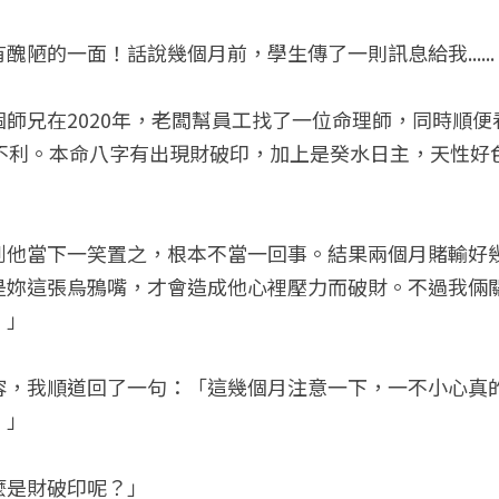
醜陋的一面！話說幾個月前，學生傳了一則訊息給我......
師兄在2020年，老闆幫員工找了一位命理師，同時順
勢不利。本命八字有出現財破印，加上是癸水日主，天性好
到他當下一笑置之，根本不當一回事。結果兩個月賭輸好
是妳這張烏鴉嘴，才會造成他心裡壓力而破財。不過我倆
！」
容，我順道回了一句：「這幾個月注意一下，一不小心真
。」
麼是財破印呢？」