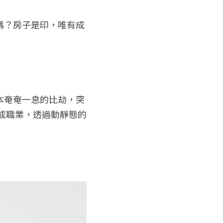
嗎？房子是印，唯有成
本奄奄一息的比劫，突
或職業，透過動靜態的