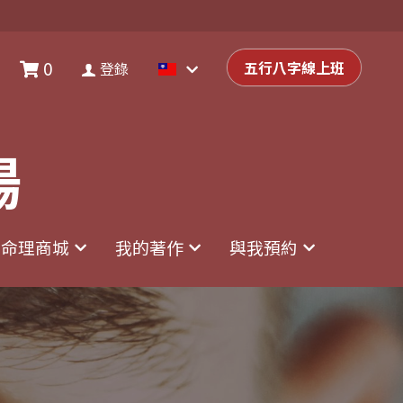
0
0
登錄
五行八字線上班
五行八字線上班
登錄
場
場
命理商城
命理商城
我的著作
我的著作
與我預約
與我預約