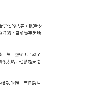
便看了他的八字，批算今
色好賭，目前從事房地
幾十萬，然後呢？輸了
關係太熟，他就是東指
的會破財哦！而且房仲