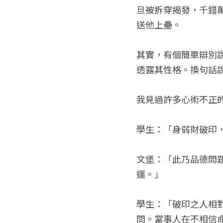
旦被拆穿揭發，千錯
送他上壘。
其實，有個簡單辯別
透露其性格。換句話
我見過許多心術不正
學生：「身弱財破印
文堡：「此乃品德問
運。」
學生：「破印之人相
問。當事人在不相信