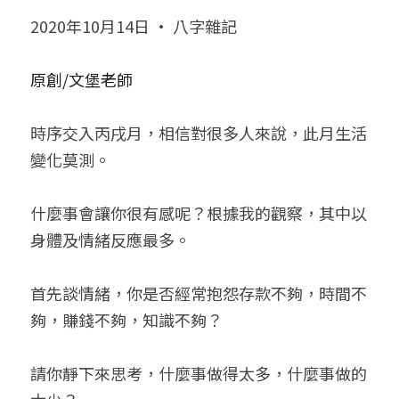
2020年10月14日 · 八字雜記
小兒命名
站長精選
陽宅視頻
八字進階班
《十神高階實戰錄》完整典藏版
與我預約
科學八字推理1
臉書生活
線上直播
八字中階班
科學八字推理PDF
原創/文堡老師
科學八字推理2
批命預約
登錄
/
註冊
好書推廌
自我挑戰
八字高階班
八字批命
科學八字推理3
上課預約
搜索
時序交入丙戌月，相信對很多人來說，此月生活
變化莫測。
五人實戰班
小兒命名
科學八字輕鬆學
常見問題
繁體中文
五行計算初階班
輕鬆學會科學八字推理
FB粉絲頁
0938617837
繁體中文
什麼事會讓你很有感呢？根據我的觀察，其中以
身體及情緒反應最多。
support@p8zicourse.com
五行計算高階班
團隊訓練營
首先談情緒，你是否經常抱怨存款不夠，時間不
夠，賺錢不夠，知識不夠？
五行八字線上班
請你靜下來思考，什麼事做得太多，什麼事做的