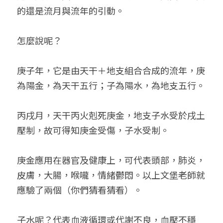
的還是流月與流年的引動。
怎麼說呢？
庚子年，它是由天干＋地支組合合成的流年，庚
為陽金，為天干五行；子為陽水，為地支五行。
丙戌月，天干丙火剋死庚金，地支子水受於戌土
壓制，故可得知庚金受傷，子水受制。
庚金應用在器官及健康上，可代表頭部，肺炎，
皮膚，大腸，喉嚨，情緒鬱悶。以上文堡老師就
應驗了兩個（你們猜看猜看）。
子水呢？代表血液循環或代謝不良，血壓不穩