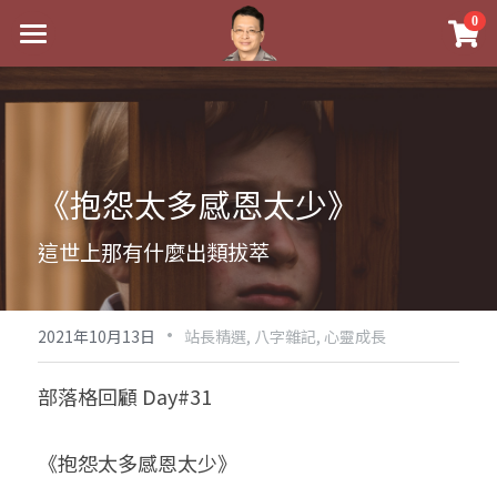
×
0
商品分類
最新消息
八字線上完整班
關於我
科學八字推理PDF
實體經營
《抱怨太多感恩太少》
《十神高階實戰錄》完整典藏版
課程介紹
祖傳命理
這世上那有什麼出類拔萃
1美元超值PDF
手工印鑑
Blog
五行八字學
學生紅利課程
·
後天派陽宅
試閱專區
黃金會員專區
2021年10月13日
站長精選,
八字雜記,
心靈成長
團隊教練訓練營
八字雜記
線上學苑
Podcast聽書
部落格回顧 Day#31
Podcast聽書
心靈成長
團隊訓練營
命理商城
八字初階班1
《抱怨太多感恩太少》
八字線上批命
人氣最高
八字視頻
八字初階班2
我的著作
八字完整班