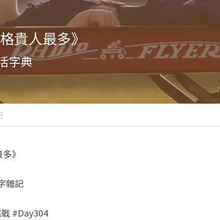
格貴人最多》
活字典
記
最多》
八字雜記
 #Day304