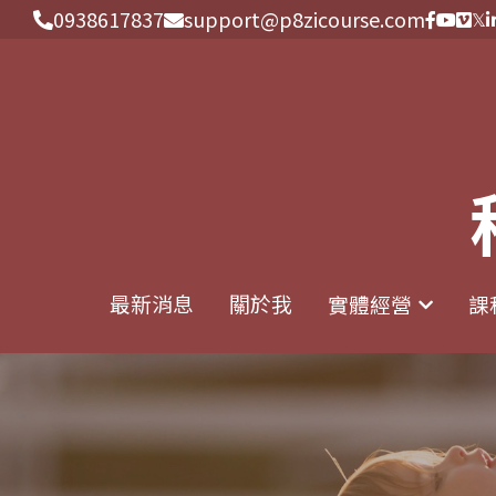
0938617837
0938617837
support@p8zicourse.com
support@p8zicourse.com
最新消息
最新消息
關於我
關於我
實體經營
實體經營
課
課