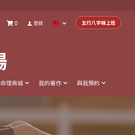
0
0
登錄
五行八字線上班
五行八字線上班
登錄
場
場
命理商城
命理商城
我的著作
我的著作
與我預約
與我預約