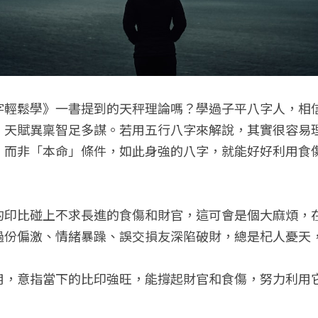
字輕鬆學》一書提到的天秤理論嗎？學過子平八字人，相
，天賦異稟智足多謀。若用五行八字來解說，其實很容易
」而非「本命」條件，如此身強的八字，就能好好利用食
的印比碰上不求長進的食傷和財官，這可會是個大麻煩，
過份偏激、情緒暴躁、誤交損友深陷破財，總是杞人憂天
用，意指當下的比印強旺，能撐起財官和食傷，努力利用