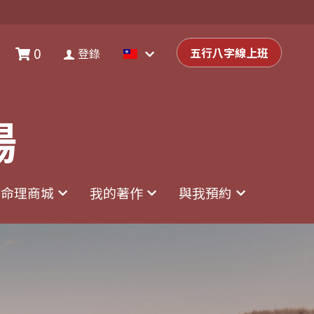
0
0
登錄
五行八字線上班
五行八字線上班
登錄
場
場
命理商城
命理商城
我的著作
我的著作
與我預約
與我預約