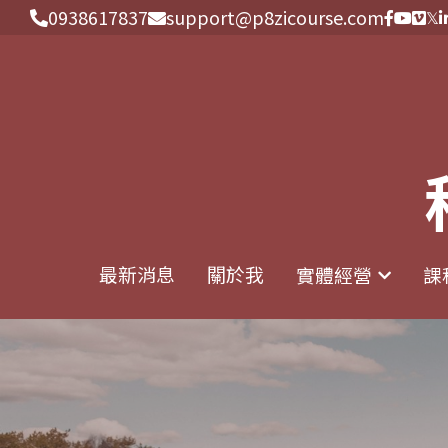
0938617837
0938617837
support@p8zicourse.com
support@p8zicourse.com
最新消息
最新消息
關於我
關於我
實體經營
實體經營
課
課