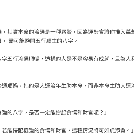
通，其實本命的流通是一種累贅，因為運勢會將你推入萬
日， 盡可能避開五行順生的八字。
八字五行流通順暢，這樣的人是不是容易有成就，且為人
流通順暢，指的是大運流年生助本命，而非本命生助大運
身強的八字，是否一定能撐起食傷和財官呢？」
，若能搭配極強的食傷和財官，這種情況將可如虎添翼。