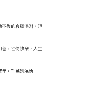
劫不復的衰運深淵，現
和善，性情快樂，人生
流年，千萬別混淆
」