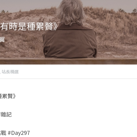
有時是種累贅》
翼
,
站長精選
種累贅》
字雜記
 #Day297