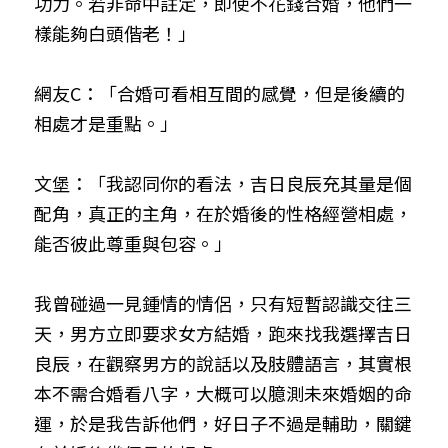
功力。若非命中註定，即使不花錢合婚，他們一
樣能夠白頭偕老！」
網友C：「合婚可看相互間的感覺，但是後續的
相處才是重點。」
文堡：「我認同你的看法，吉日良辰充其量是個
配角，真正的主角，在於婚後的性格經營相處，
能否彼此尊重與包容。」
我曾碰過一見鍾情的情侶，只有短暫認識交往三
天，男方立即要求女方結婚，跑來找我選擇吉日
良辰，在觀察男方的說話以及肢體語言，其實根
本不需合婚看八字，大概可以臆測未來婚姻的命
運，於是我告訴他們，好日子不過是輔助，關鍵