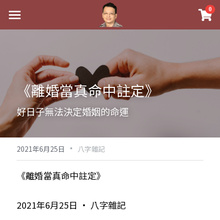
×
0
商品分類
最新消息
八字線上完整班
關於我
科學八字推理PDF
實體經營
《離婚當真命中註定》
《十神高階實戰錄》完整典藏版
課程介紹
祖傳命理
好日子無法決定婚姻的命運
1美元超值PDF
手工印鑑
Blog
五行八字學
學生紅利課程
·
後天派陽宅
試閱專區
黃金會員專區
2021年6月25日
八字雜記
團隊教練訓練營
八字雜記
線上學苑
Podcast聽書
《離婚當真命中註定》
Podcast聽書
心靈成長
團隊訓練營
命理商城
八字初階班1
2021年6月25日 · 八字雜記
八字線上批命
人氣最高
八字視頻
八字初階班2
我的著作
八字完整班