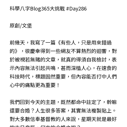
科學八字Blog365大挑戰 
#Day286
小兒命名
站長精選
陽宅視頻
八字進階班
《十神高階實戰錄》完整典藏版
與我預約
科學八字推理1
臉書生活
線上直播
八字中階班
科學八字推理PDF
原創/文堡
科學八字推理2
批命預約
登錄
/
註冊
好書推廌
自我挑戰
八字高階班
八字批命
科學八字推理3
上課預約
搜索
前幾天，我寫了一篇《有些人，只是用來錯過
的》，很慶幸得到一些網友不算熱烈的迴響，對
五人實戰班
小兒命名
科學八字輕鬆學
常見問題
繁體中文
於被視若無賭的文章，就真的得須自我檢討，表
五行計算初階班
輕鬆學會科學八字推理
FB粉絲頁
0938617837
繁體中文
示內容無法引起共鳴，甚而深植人心，在速食的
科技時代，標題固然重要，但內容能否打中人們
support@p8zicourse.com
五行計算高階班
心中的痛點更為重要！
團隊訓練營
我們回到今天的主題，既然都命中註定了，幹嘛
五行八字線上班
還要合婚？人生很多答案，其實無法複製貼上。
對大多數信奉基督教的人來說，星期天就是最好