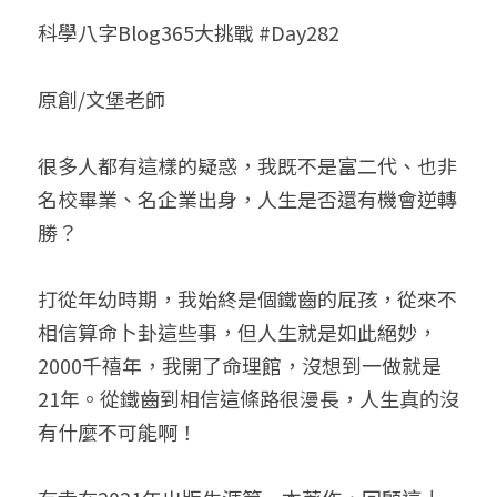
科學八字Blog365大挑戰 #Day282
小兒命名
站長精選
陽宅視頻
八字進階班
《十神高階實戰錄》完整典藏版
與我預約
科學八字推理1
臉書生活
線上直播
八字中階班
科學八字推理PDF
原創/文堡老師
科學八字推理2
批命預約
登錄
/
註冊
好書推廌
自我挑戰
八字高階班
八字批命
科學八字推理3
上課預約
搜索
很多人都有這樣的疑惑，我既不是富二代、也非
名校畢業、名企業出身，人生是否還有機會逆轉
五人實戰班
小兒命名
科學八字輕鬆學
常見問題
繁體中文
勝？
五行計算初階班
輕鬆學會科學八字推理
FB粉絲頁
0938617837
繁體中文
打從年幼時期，我始終是個鐵齒的屁孩，從來不
support@p8zicourse.com
五行計算高階班
相信算命卜卦這些事，但人生就是如此絕妙，
團隊訓練營
2000千禧年，我開了命理館，沒想到一做就是
21年。從鐵齒到相信這條路很漫長，人生真的沒
五行八字線上班
有什麼不可能啊！