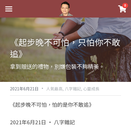
×
0
商品分類
最新消息
八字線上完整班
關於我
《起步晚不可怕，只怕你不敢
科學八字推理PDF
實體經營
追》
《十神高階實戰錄》完整典藏版
課程介紹
祖傳命理
拿到贈送的禮物，別嫌包裝不夠精美。
1美元超值PDF
手工印鑑
Blog
五行八字學
學生紅利課程
·
後天派陽宅
試閱專區
黃金會員專區
2021年6月21日
人氣最高,
八字雜記,
心靈成長
團隊教練訓練營
八字雜記
線上學苑
Podcast聽書
《起步晚不可怕，怕的是你不敢追》
Podcast聽書
心靈成長
團隊訓練營
命理商城
八字初階班1
2021年6月21日 · 八字雜記
八字線上批命
人氣最高
八字視頻
八字初階班2
我的著作
八字完整班