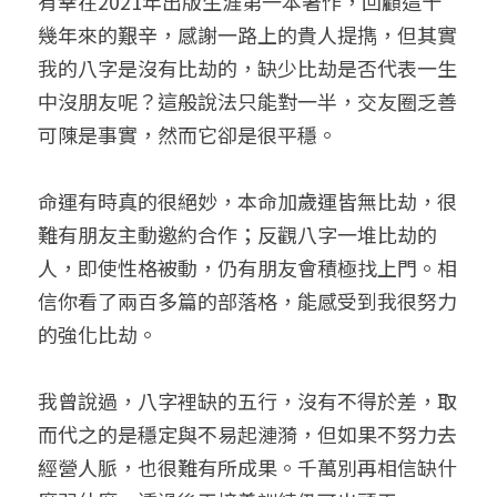
有幸在2021年出版生涯第一本著作，回顧這十
幾年來的艱辛，感謝一路上的貴人提擕，但
其實
我的八字是沒有比劫的，缺少比劫是否代表一生
中沒朋友呢？這般說法只能對一半，交友圈乏善
可陳是事實，然而它卻是很平穩。
命運有時真的很絕妙，本命加歲運皆無比劫，很
難有朋友主動邀約合作；反觀八字一堆比劫的
人，即使性格被動，仍有朋友會積極找上門。相
信你看了兩百多篇的部落格，能感受到我很努力
的強化比劫。
我曾說過，八字裡缺的五行，沒有不得於差，取
而代之的是穩定與不易起漣漪，但如果不努力去
經營人脈，也很難有所成果。千萬別再相信缺什