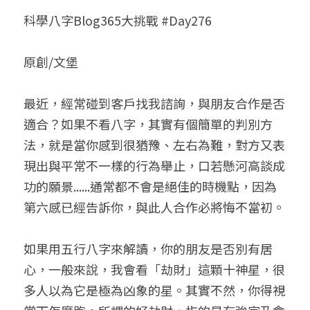
科學八字Blog365大挑戰 #Day276
小兒命名
站長精選
陽宅視頻
八字進階班
《十神高階實戰錄》完整典藏版
與我預約
科學八字推理1
臉書生活
線上直播
八字中階班
科學八字推理PDF
原創/文堡
科學八字推理2
批命預約
登錄
/
註冊
好書推廌
自我挑戰
八字高階班
八字批命
科學八字推理3
上課預約
搜索
最近，經常碰到客戶找我諮詢，與朋友合作是否
適合？如果不看八字，其實有個簡單的判別方
五人實戰班
小兒命名
科學八字輕鬆學
常見問題
繁體中文
法，就是當你感到很猶豫、左右為難，對方又表
五行計算初階班
輕鬆學會科學八字推理
FB粉絲頁
0938617837
繁體中文
現出與平常不一樣的行為舉止，口若懸河高談成
功的願景......通常都不會是絕佳的時機點，因為
support@p8zicourse.com
五行計算高階班
第六感已經告訴你，與此人合作必將悔不當初。
團隊訓練營
如果用五行八字來解讀，你的朋友是否別有居
五行八字線上班
心，一般來說，我會看「劫財」這顆十神星，很
多人以為它是極為凶象的星。其實不然，你得視