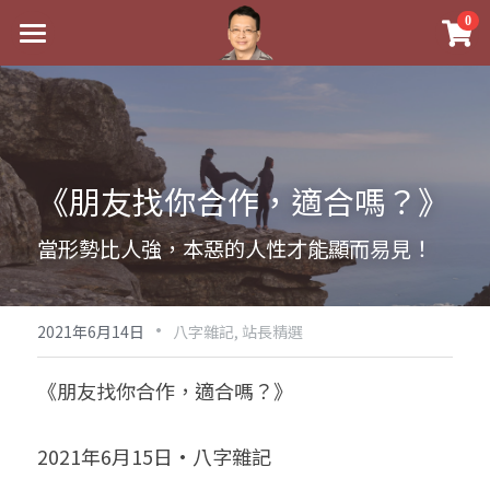
×
0
商品分類
最新消息
八字線上完整班
關於我
科學八字推理PDF
實體經營
《朋友找你合作，適合嗎？》
《十神高階實戰錄》完整典藏版
課程介紹
祖傳命理
當形勢比人強，本惡的人性才能顯而易見！
1美元超值PDF
手工印鑑
Blog
五行八字學
學生紅利課程
·
後天派陽宅
試閱專區
黃金會員專區
2021年6月14日
八字雜記,
站長精選
團隊教練訓練營
八字雜記
線上學苑
Podcast聽書
《朋友找你合作，適合嗎？》
Podcast聽書
心靈成長
團隊訓練營
命理商城
八字初階班1
2021年6月15日·八字雜記
八字線上批命
人氣最高
八字視頻
八字初階班2
我的著作
八字完整班