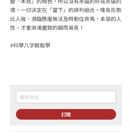
變「本我」的角色，所以沒有永遠的好或永遠的
壞，一切決定在「當下」的排列組合。唯有形勢
比人強、瀕臨懸崖無法及時勒住奔馬，本惡的人
性，才會淋漓盡致的顯而易見！
#科學八字輕鬆學
訂閱