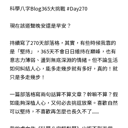
科學八字Blog365大挑戰 #Day270
小兒命名
站長精選
陽宅視頻
八字進階班
《十神高階實戰錄》完整典藏版
與我預約
科學八字推理1
臉書生活
線上直播
八字中階班
科學八字推理PDF
現在該道聲晚安還是早安？
科學八字推理2
批命預約
登錄
/
註冊
好書推廌
自我挑戰
八字高階班
八字批命
科學八字推理3
上課預約
搜索
持續寫了270天部落格，其實，有些時候我靠的
是「堅持」，365天不會日日維持在巔峰，也有
五人實戰班
小兒命名
科學八字輕鬆學
常見問題
繁體中文
意志力薄弱、盪到無底深淵的情緒。但不論生活
五行計算初階班
輕鬆學會科學八字推理
FB粉絲頁
0938617837
繁體中文
如何糾結人心，能多走幾步就有多好，真的！就
只是多走幾步！
support@p8zicourse.com
五行計算高階班
團隊訓練營
一篇部落格寫兩句話算不算文章？幹嘛不算？假
如能夠深植人心，又何必去挑逗放棄。喜歡自然
五行八字線上班
可以堅持，不喜歡再怎麼也長久不了......