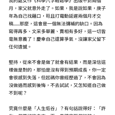
我的處女作《科學八字輕鬆學》出版不到兩個
月，家父就意外走了。如果，我是說如果，庚子
年為自己找藉口，苟且打電動延遲兩個月才交
稿......那麼，這會是一個無法彌補的缺口。因為
寫得再多、文采多華麗、賣相有多好，這一切皆
毫無意義了！慶幸自己還算爭氣，沒讓家父留下
任何遺憾。
堅持，從來不會是做了就會有結果，而是深信這
樣做是對的，那怕是沒有得到預期成長，你一定
會很感到失落，但起碼你曾經歷過了，不會因為
沒做過而感到後悔，不去試試，又怎知道自己做
不到呢？
究竟什麼是「人生低谷」？有句話說得好：「許