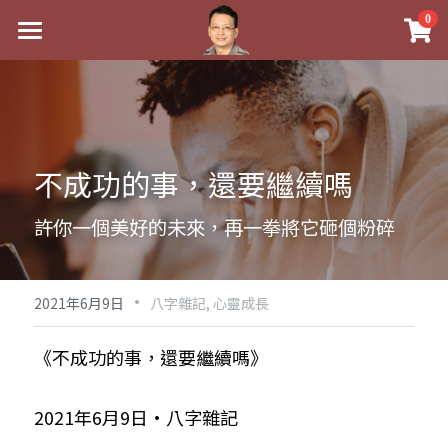
×
0
商品分類
最新消息
八字線上完整班
關於我
科學八字推理PDF
實體經營
不成功的事，還要繼續嗎
《十神高階實戰錄》完整典藏版
課程介紹
祖傳命理
許你一個美好的未來，再一拳將它砸個粉碎
1美元超值PDF
手工印鑑
Blog
五行八字學
學生紅利課程
·
後天派陽宅
試閱專區
黃金會員專區
2021年6月9日
八字雜記,
心靈成長
團隊教練訓練營
八字雜記
線上學苑
Podcast聽書
《不成功的事，還要繼續嗎》
Podcast聽書
心靈成長
團隊訓練營
命理商城
八字初階班1
2021年6月9日·八字雜記
八字線上批命
人氣最高
八字視頻
八字初階班2
我的著作
八字完整班