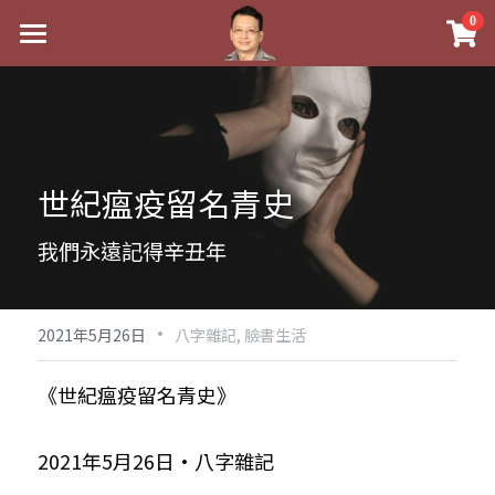
×
0
商品分類
最新消息
八字線上完整班
關於我
科學八字推理PDF
實體經營
世紀瘟疫留名青史
《十神高階實戰錄》完整典藏版
課程介紹
祖傳命理
我們永遠記得辛丑年
1美元超值PDF
手工印鑑
Blog
五行八字學
學生紅利課程
·
後天派陽宅
試閱專區
黃金會員專區
2021年5月26日
八字雜記,
臉書生活
團隊教練訓練營
八字雜記
線上學苑
Podcast聽書
《世紀瘟疫留名青史》
Podcast聽書
心靈成長
團隊訓練營
命理商城
八字初階班1
2021年5月26日·八字雜記
八字線上批命
人氣最高
八字視頻
八字初階班2
我的著作
八字完整班