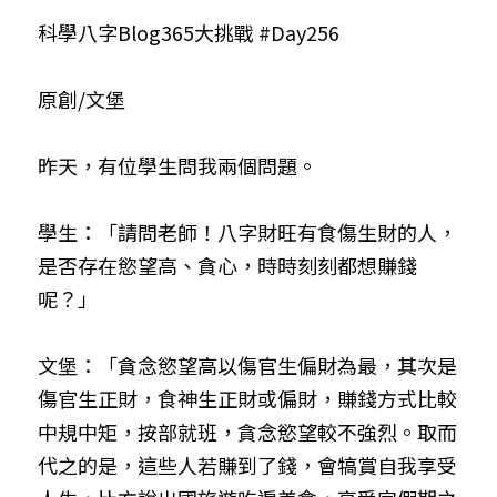
科學八字Blog365大挑戰 #Day256
小兒命名
站長精選
陽宅視頻
八字進階班
《十神高階實戰錄》完整典藏版
與我預約
科學八字推理1
臉書生活
線上直播
八字中階班
科學八字推理PDF
原創/文堡
科學八字推理2
批命預約
登錄
/
註冊
好書推廌
自我挑戰
八字高階班
八字批命
科學八字推理3
上課預約
搜索
昨天，有位學生問我兩個問題。
五人實戰班
小兒命名
科學八字輕鬆學
常見問題
繁體中文
學生：「請問老師！八字財旺有食傷生財的人，
五行計算初階班
輕鬆學會科學八字推理
FB粉絲頁
0938617837
繁體中文
是否存在慾望高、貪心，時時刻刻都想賺錢
呢？」
support@p8zicourse.com
五行計算高階班
團隊訓練營
文堡：「貪念慾望高以傷官生偏財為最，其次是
傷官生正財，食神生正財或偏財，賺錢方式比較
五行八字線上班
中規中矩，按部就班，貪念慾望較不強烈。取而
代之的是，這些人若賺到了錢，會犒賞自我享受