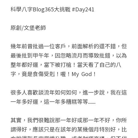
科學八字Blog365大挑戰 #Day241
小兒命名
站長精選
陽宅視頻
八字進階班
《十神高階實戰錄》完整典藏版
與我預約
科學八字推理1
臉書生活
線上直播
八字中階班
科學八字推理PDF
原創/文堡老師
科學八字推理2
批命預約
登錄
/
註冊
好書推廌
自我挑戰
八字高階班
八字批命
科學八字推理3
上課預約
搜索
幾年前曾批過一位客戶，前面解析的還不錯，但
最後批到甲午年，因忽略流月而導致批錯，以為
五人實戰班
小兒命名
科學八字輕鬆學
常見問題
繁體中文
整年都好運，當下被打槍！當天看了自己的八
五行計算初階班
輕鬆學會科學八字推理
FB粉絲頁
0938617837
繁體中文
字，竟是食傷受剋！喔！My  God！
support@p8zicourse.com
五行計算高階班
很多人喜歡談流年如何如何，進一步說，我在這
團隊訓練營
一年多好運，這一年多糟糕等等......
五行八字線上班
其實，我們很難說那一年好或那一年不好，你所
謂得好，應該只是在該年的某幾個月特別好，比