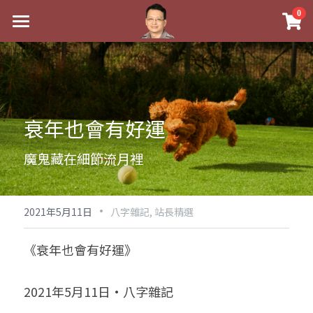
×
0
商品分類
最新消息
八字線上完整班
關於我
科學八字推理PDF
實體經營
衰年也會有好運
《十神高階實戰錄》完整典藏版
課程介紹
祖傳命理
魔鬼藏在細節流月裡
1美元超值PDF
手工印鑑
Blog
五行八字學
學生紅利課程
·
後天派陽宅
試閱專區
黃金會員專區
2021年5月11日
八字雜記,
站長精選
團隊教練訓練營
八字雜記
線上學苑
Podcast聽書
《衰年也會有好運》
Podcast聽書
心靈成長
團隊訓練營
命理商城
八字初階班1
2021年5月11日·八字雜記
八字線上批命
人氣最高
八字視頻
八字初階班2
我的著作
八字完整班