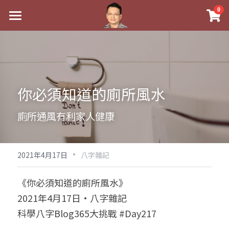
×
0
商品分類
最新消息
八字線上完整班
關於我
科學八字推理PDF
實體經營
你必須知道的廁所風水
《十神高階實戰錄》完整典藏版
課程介紹
祖傳命理
廁所通風有利家人健康
1美元超值PDF
手工印鑑
Blog
五行八字學
學生紅利課程
·
後天派陽宅
試閱專區
黃金會員專區
2021年4月17日
八字雜記
團隊教練訓練營
八字雜記
線上學苑
Podcast聽書
《你必須知道的廁所風水》
2021年4月17日·八字雜記
Podcast聽書
心靈成長
團隊訓練營
命理商城
八字初階班1
科學八字Blog365大挑戰 #Day217
八字線上批命
人氣最高
八字視頻
八字初階班2
我的著作
八字完整班