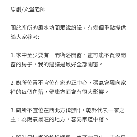
原創/文堡老師
小兒命名
站長精選
陽宅視頻
八字進階班
《十神高階實戰錄》完整典藏版
與我預約
科學八字推理1
臉書生活
線上直播
八字中階班
科學八字推理PDF
關於廁所的風水坊間眾說紛紜，有幾個重點提供
科學八字推理2
批命預約
登錄
/
註冊
給大家參考:
好書推廌
自我挑戰
八字高階班
八字批命
科學八字推理3
上課預約
搜索
1. 家中至少要有一間衛浴開窗，盡可能不買沒開
五人實戰班
小兒命名
科學八字輕鬆學
常見問題
繁體中文
窗的房子，我的建議是最好全部開窗。
五行計算初階班
輕鬆學會科學八字推理
FB粉絲頁
0938617837
繁體中文
2. 廁所位置不宜位在家的正中心，穢氣會飄向家
support@p8zicourse.com
五行計算高階班
裡的每個角落，健康方面會有很大影響。
團隊訓練營
3. 廁所不宜位在西北方(乾卦)，乾卦代表一家之
五行八字線上班
主，為陽氣最旺的地方，容易家道中落。