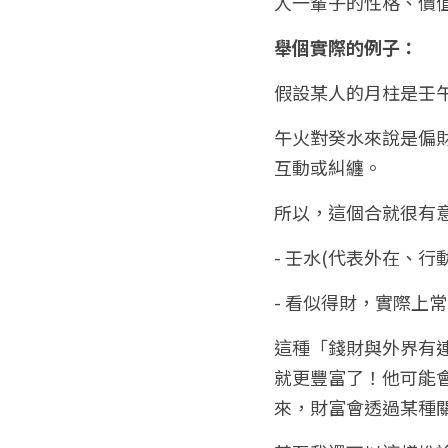
人一輩子的性格、價
舉個實際的例子：
假設某人的月柱是壬
午火對癸水來說是偏
互動或糾纏。
所以，這個合就很有
- 壬水(代表外在、行
- 看似得財，實際上
這種「錢財與外界有
就更豐富了！他可能
來，財富會透過某種