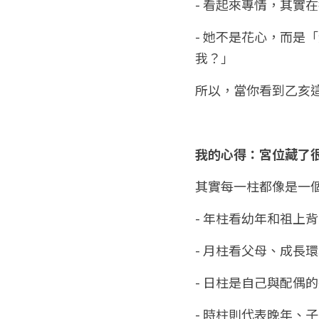
- 看起來專情，其實
- 她不是花心，而
我？」
所以，當你看到乙亥
我的心得：宮位藏了
其實每一柱都像是一
- 年柱看幼年和祖上
- 月柱看父母、成長
- 日柱是自己與配偶
- 時柱則代表晚年、