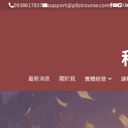
0938617837
0938617837
support@p8zicourse.com
support@p8zicourse.com
最新消息
最新消息
關於我
關於我
實體經營
實體經營
課
課