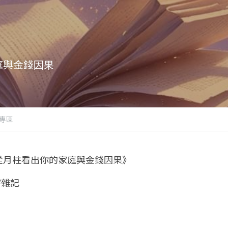
庭與金錢因果
專區
從月柱看出你的家庭與金錢因果》
字雜記