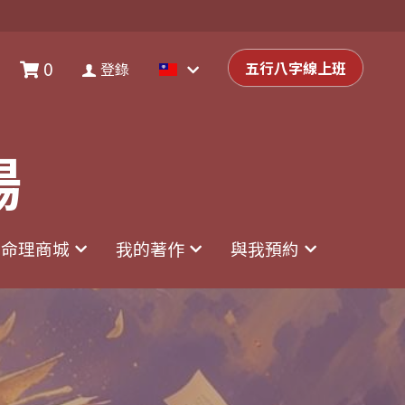
0
0
登錄
五行八字線上班
五行八字線上班
登錄
場
場
命理商城
命理商城
我的著作
我的著作
與我預約
與我預約