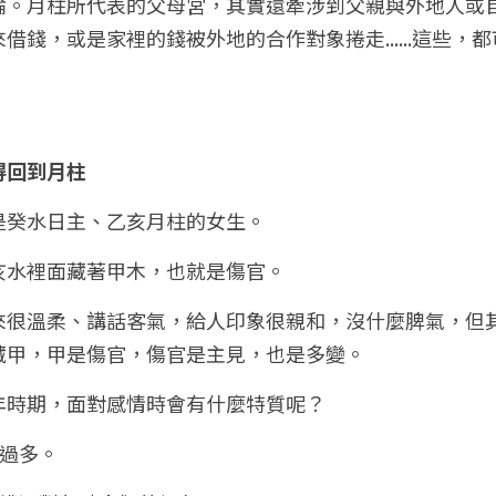
論。月柱所代表的父母宮，其實還牽涉到父親與外地人或
借錢，或是家裡的錢被外地的合作對象捲走......這些，
得回到月柱
是癸水日主、乙亥月柱的女生。
亥水裡面藏著甲木，也就是傷官。
來很溫柔、講話客氣，給人印象很親和，沒什麼脾氣，但
藏甲，甲是傷官，傷官是主見，也是多變。
年時期，面對感情時會有什麼特質呢？
慮過多。