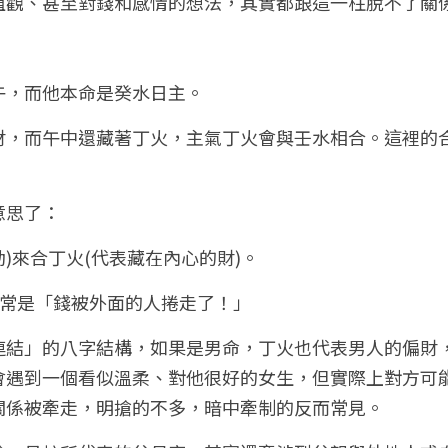
值觀、甚至對錢和感情的想法，其實都跟這一柱脫不了關
午，而他本命是癸水日主。
財，而午中還藏著丁火，主氣丁火會與壬水相合。這裡的
意思了：
動)來合丁火(代表藏在內心的財)。
常常是「錢被外面的人捲走了！」
連結」的八字結構，如果是男命，丁火也代表男人的偏財
會遇到一個看似溫柔、對他很好的女生，但實際上對方可
關係被牽走，明搶的不多，暗中牽制的反而常見。