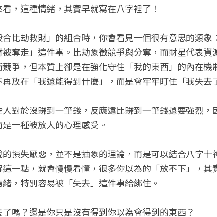
來看，這種情緒，其實早就寫在八字裡了！
殺合比劫救財」的組合時，你會看見一個很有意思的類象
財被奪走」這件事。比劫象徵競爭與分奪，而財星代表資
衡競爭，但本質上卻是在強化守住「我的東西」的內在機
不再放在「我還能得到什麼」，而是會牢牢盯住「我失去
些人對於沒賺到一筆錢，反應遠比賺到一筆錢還要強烈，
而是一種被放大的心理感受。
說的損失厭惡，並不是抽象的理論，而是可以結合八字十
解這一點，就會慢慢看懂，很多你以為的「放不下」，其
情緒，特別容易被「失去」這件事給綁住。
去了嗎？還是你只是沒有得到你以為會得到的東西？