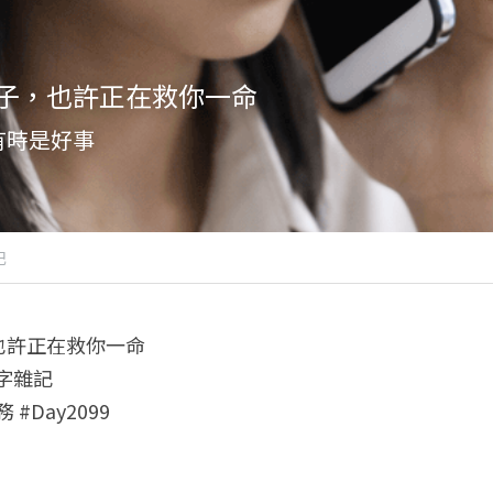
子，也許正在救你一命
有時是好事
記
也許正在救你一命
八字雜記
 #Day2099