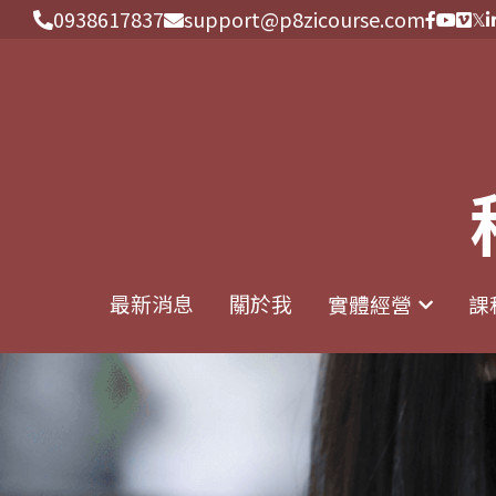
0938617837
0938617837
support@p8zicourse.com
support@p8zicourse.com
最新消息
最新消息
關於我
關於我
實體經營
實體經營
課
課