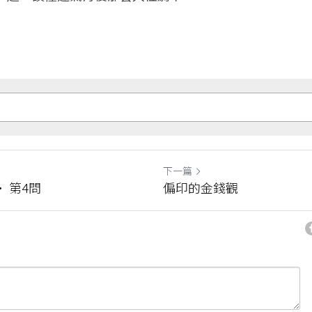
下一篇
 第4問
偏印的金錢觀