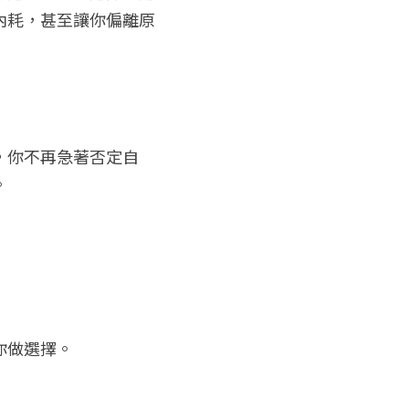
內耗，甚至讓你偏離原
，你不再急著否定自
。
你做選擇。