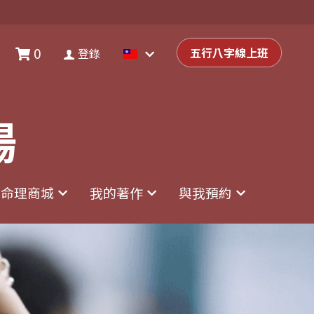
0
0
登錄
五行八字線上班
五行八字線上班
登錄
場
場
命理商城
命理商城
我的著作
我的著作
與我預約
與我預約