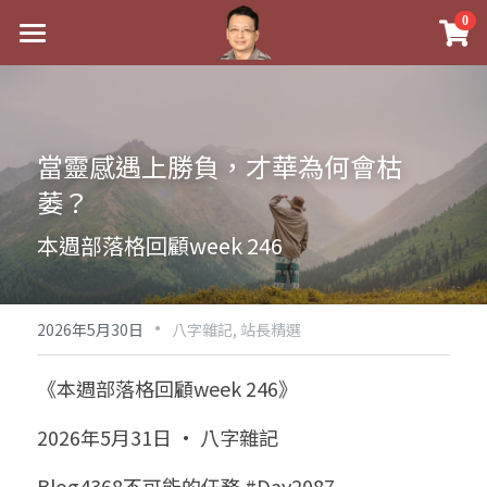
×
0
商品分類
最新消息
八字線上完整班
關於我
當靈感遇上勝負，才華為何會枯
科學八字推理PDF
實體經營
萎？
《十神高階實戰錄》完整典藏版
課程介紹
祖傳命理
本週部落格回顧week 246
1美元超值PDF
手工印鑑
Blog
五行八字學
學生紅利課程
·
後天派陽宅
試閱專區
黃金會員專區
2026年5月30日
八字雜記,
站長精選
團隊教練訓練營
八字雜記
線上學苑
Podcast聽書
《本週部落格回顧week 246》
Podcast聽書
心靈成長
團隊訓練營
命理商城
八字初階班1
2026年5月31日 · 八字雜記
八字線上批命
人氣最高
八字視頻
八字初階班2
我的著作
八字完整班
Blog4368不可能的任務 #Day2087