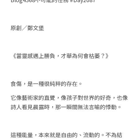
小兒命名
站長精選
陽宅視頻
八字進階班
《十神高階實戰錄》完整典藏版
與我預約
科學八字推理1
臉書生活
線上直播
八字中階班
科學八字推理PDF
原創／鄭文堡
科學八字推理2
批命預約
登錄
/
註冊
好書推廌
自我挑戰
八字高階班
八字批命
科學八字推理3
上課預約
搜索
《當靈感遇上勝負，才華為何會枯萎？》
五人實戰班
小兒命名
科學八字輕鬆學
常見問題
繁體中文
五行計算初階班
輕鬆學會科學八字推理
FB粉絲頁
0938617837
繁體中文
食傷，是一種很純粹的存在。
support@p8zicourse.com
五行計算高階班
它像藝術家的直覺，像孩子對世界的好奇，也像
團隊訓練營
詩人看見晨露時，那一瞬間無法言喻的悸動。
五行八字線上班
這種能量，本來就是自由的、流動的。不為結