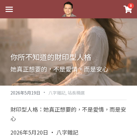
×
0
商品分類
最新消息
八字線上完整班
關於我
科學八字推理PDF
實體經營
你所不知道的財印型人格
《十神高階實戰錄》完整典藏版
課程介紹
祖傳命理
她真正想要的，不是愛情，而是安心
1美元超值PDF
手工印鑑
Blog
五行八字學
學生紅利課程
·
後天派陽宅
試閱專區
黃金會員專區
2026年5月19日
八字雜記,
站長精選
團隊教練訓練營
八字雜記
線上學苑
Podcast聽書
財印型人格：她真正想要的，不是愛情，而是安
心
Podcast聽書
心靈成長
團隊訓練營
命理商城
八字初階班1
2026年5月20日 · 八字雜記
八字線上批命
人氣最高
八字視頻
八字初階班2
我的著作
八字完整班