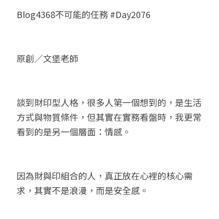
Blog4368不可能的任務 #Day2076
小兒命名
站長精選
陽宅視頻
八字進階班
《十神高階實戰錄》完整典藏版
與我預約
科學八字推理1
臉書生活
線上直播
八字中階班
科學八字推理PDF
科學八字推理2
批命預約
登錄
/
註冊
原創／文堡老師
好書推廌
自我挑戰
八字高階班
八字批命
科學八字推理3
上課預約
搜索
五人實戰班
小兒命名
科學八字輕鬆學
常見問題
繁體中文
談到財印型人格，很多人第一個想到的，是生活
五行計算初階班
輕鬆學會科學八字推理
FB粉絲頁
0938617837
繁體中文
方式與物質條件，但其實在實務看盤時，我更常
看到的是另一個層面：情感。
support@p8zicourse.com
五行計算高階班
團隊訓練營
因為財與印組合的人，真正放在心裡的核心需
五行八字線上班
求，其實不是浪漫，而是安全感。