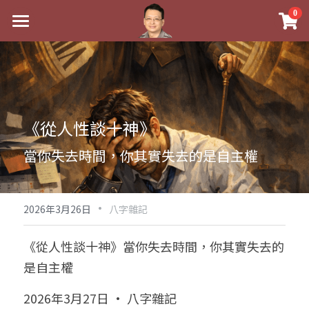
×
0
商品分類
最新消息
八字線上完整班
關於我
科學八字推理PDF
實體經營
《從人性談十神》
《十神高階實戰錄》完整典藏版
課程介紹
祖傳命理
當你失去時間，你其實失去的是自主權
1美元超值PDF
手工印鑑
Blog
五行八字學
學生紅利課程
·
後天派陽宅
試閱專區
黃金會員專區
2026年3月26日
八字雜記
團隊教練訓練營
八字雜記
線上學苑
Podcast聽書
《從人性談十神》當你失去時間，你其實失去的
是自主權
Podcast聽書
心靈成長
團隊訓練營
命理商城
八字初階班1
2026年3月27日 · 八字雜記
八字線上批命
人氣最高
八字視頻
八字初階班2
我的著作
八字完整班