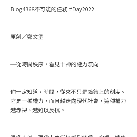
Blog4368不可能的任務 #Day2022
小兒命名
站長精選
陽宅視頻
八字進階班
《十神高階實戰錄》完整典藏版
與我預約
科學八字推理1
臉書生活
線上直播
八字中階班
科學八字推理PDF
科學八字推理2
批命預約
登錄
/
註冊
原創／鄭文堡
好書推廌
自我挑戰
八字高階班
八字批命
科學八字推理3
上課預約
搜索
五人實戰班
小兒命名
科學八字輕鬆學
常見問題
繁體中文
─從時間秩序，看見十神的權力流向
五行計算初階班
輕鬆學會科學八字推理
FB粉絲頁
0938617837
繁體中文
support@p8zicourse.com
五行計算高階班
你一定知道，時間，從來不只是鐘錶上的刻度。
團隊訓練營
它是一種權力，而且越走向現代社會，這種權力
越赤裸、越難以反抗。
五行八字線上班