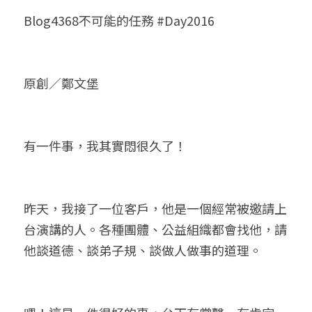
Blog4368不可能的任務 #Day2016
小兒命名
站長精選
陽宅視頻
八字進階班
《十神高階實戰錄》完整典藏版
與我預約
科學八字推理1
臉書生活
線上直播
八字中階班
科學八字推理PDF
科學八字推理2
批命預約
登錄
/
註冊
原創／鄭文堡
好書推廌
自我挑戰
八字高階班
八字批命
科學八字推理3
上課預約
搜索
五人實戰班
小兒命名
科學八字輕鬆學
常見問題
繁體中文
有一件事，我其實悶很久了！
五行計算初階班
輕鬆學會科學八字推理
FB粉絲頁
0938617837
繁體中文
support@p8zicourse.com
五行計算高階班
昨天，我接了一位客戶，他是一個經常被邀請上
團隊訓練營
台演講的人。各種團體、公益組織都會找他，請
他談道德、談弟子規、談做人做事的道理。
五行八字線上班