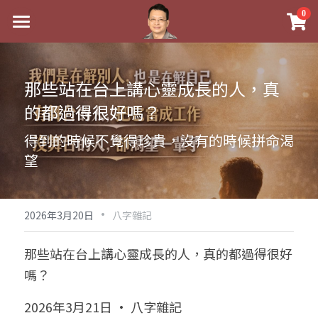
×
0
商品分類
最新消息
八字線上完整班
關於我
那些站在台上講心靈成長的人，真
的都過得很好嗎？
科學八字推理PDF
實體經營
得到的時候不覺得珍貴，沒有的時候拼命渴
《十神高階實戰錄》完整典藏版
課程介紹
祖傳命理
望
1美元超值PDF
手工印鑑
Blog
五行八字學
學生紅利課程
·
後天派陽宅
試閱專區
黃金會員專區
2026年3月20日
八字雜記
團隊教練訓練營
八字雜記
線上學苑
Podcast聽書
那些站在台上講心靈成長的人，真的都過得很好
嗎？
Podcast聽書
心靈成長
團隊訓練營
命理商城
八字初階班1
2026年3月21日 · 八字雜記
八字線上批命
人氣最高
八字視頻
八字初階班2
我的著作
八字完整班