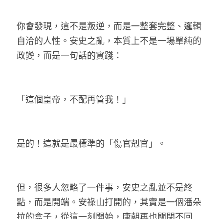
你會發現，這不是叛逆，而是一整套完整、邏輯
自洽的人性。安史之亂，本質上不是一場單純的
政變，而是一句話的實踐：
「這個皇帝，不配再管我！」
是的！這就是最標準的「傷官剋官」。
但，很多人忽略了一件事，安史之亂並不是終
點，而是開端。安祿山打開的，其實是一個潘朵
拉的盒子，從這一刻開始，唐朝再也關閉不回