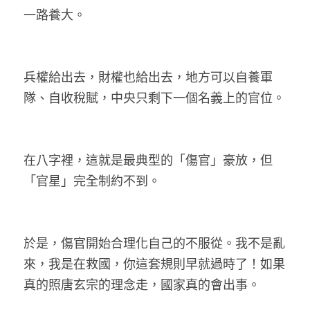
一路養大。
兵權給出去，財權也給出去，地方可以自養軍
隊、自收稅賦，中央只剩下一個名義上的官位。
在八字裡，這就是最典型的「傷官」豪放，但
「官星」完全制約不到。
於是，傷官開始合理化自己的不服從。我不是亂
來，我是在救國，你這套規則早就過時了！如果
真的照唐玄宗的理念走，國家真的會出事。