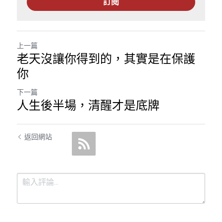
訂閱
上一篇
老天沒讓你得到的，其實是在保護
你
下一篇
人生後半場，清醒才是底牌
返回網站