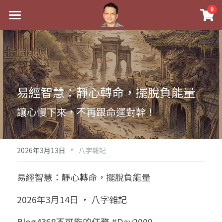
×
0
商品分類
最新消息
八字線上完整班
關於我
科學八字推理PDF
實體經營
易經智慧：靜心轉命，擺脫負能量
《十神高階實戰錄》完整典藏版
課程介紹
祖傳命理
讓心慢下來，不再跟命運對幹！
1美元超值PDF
手工印鑑
Blog
五行八字學
學生紅利課程
·
後天派陽宅
試閱專區
黃金會員專區
2026年3月13日
八字雜記
團隊教練訓練營
八字雜記
線上學苑
Podcast聽書
易經智慧：靜心轉命，擺脫負能量
Podcast聽書
心靈成長
團隊訓練營
命理商城
八字初階班1
2026年3月14日 · 八字雜記
八字線上批命
人氣最高
八字視頻
八字初階班2
我的著作
八字完整班
Blog4368不可能的任務 #Day2009