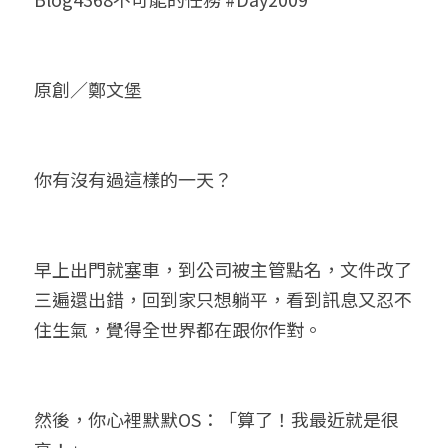
小兒命名
站長精選
陽宅視頻
八字進階班
《十神高階實戰錄》完整典藏版
與我預約
科學八字推理1
臉書生活
線上直播
八字中階班
科學八字推理PDF
原創／鄭文堡
科學八字推理2
批命預約
登錄
/
註冊
好書推廌
自我挑戰
八字高階班
八字批命
科學八字推理3
上課預約
搜索
你有沒有過這樣的一天？
五人實戰班
小兒命名
科學八字輕鬆學
常見問題
繁體中文
五行計算初階班
輕鬆學會科學八字推理
FB粉絲頁
0938617837
繁體中文
早上出門就塞車，到公司被主管點名，文件改了
support@p8zicourse.com
五行計算高階班
三遍還出錯，回到家只想躺平，看到訊息又忍不
團隊訓練營
住生氣，覺得全世界都在跟你作對。
五行八字線上班
然後，你心裡默默OS：「算了！我最近就是很